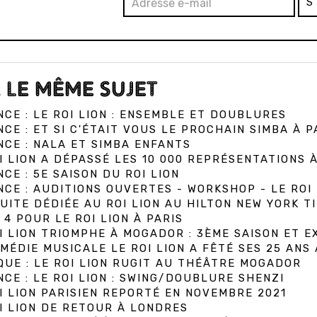
S
 LE MÊME SUJET
CE : LE ROI LION : ENSEMBLE ET DOUBLURES
CE : ET SI C'ÉTAIT VOUS LE PROCHAIN SIMBA À P
CE : NALA ET SIMBA ENFANTS
I LION A DÉPASSÉ LES 10 000 REPRÉSENTATIONS 
CE : 5E SAISON DU ROI LION
CE : AUDITIONS OUVERTES - WORKSHOP - LE ROI 
UITE DÉDIÉE AU ROI LION AU HILTON NEW YORK T
 4 POUR LE ROI LION À PARIS
I LION TRIOMPHE À MOGADOR : 3ÈME SAISON ET E
MÉDIE MUSICALE LE ROI LION A FÊTÉ SES 25 ANS
QUE : LE ROI LION RUGIT AU THÉÂTRE MOGADOR
CE : LE ROI LION : SWING/DOUBLURE SHENZI
I LION PARISIEN REPORTÉ EN NOVEMBRE 2021
I LION DE RETOUR À LONDRES