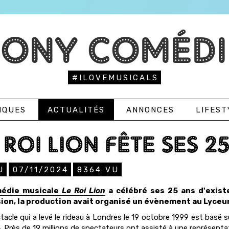
TONY COMÉDI
#ILOVEMUSICALS
IQUES
ACTUALITÉS
ANNONCES
LIFEST
 ROI LION FÊTE SES 2
U
07/11/2024
8364
VU
médie musicale
Le Roi Lion
a célébré ses 25 ans d'exist
sion, la production avait organisé un évènement au Lyce
tacle qui a levé le rideau à Londres le 19 octobre 1999 est basé 
. Près de 19 millions de spectateurs ont assisté à une représentat