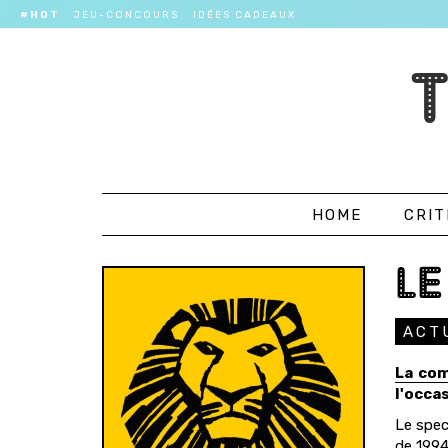
#HOT
JEU-CONCOURS
IDÉES CADEAUX
HOME
CRIT
LE
ACT
La co
l'occa
Le spec
de 1994