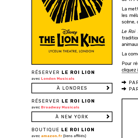
La mett
les mél
scène, c
Le Roi 
traditi
animaux
La coméd
Pour ré
cliquez i
RÉSERVER
LE ROI LION
avec
London Musicals
PAR
À LONDRES
PAR
RÉSERVER
LE ROI LION
avec
Broadway Musicals
À NEW YORK
BOUTIQUE
LE ROI LION
avec
amazon.fr
(liens affiliés)