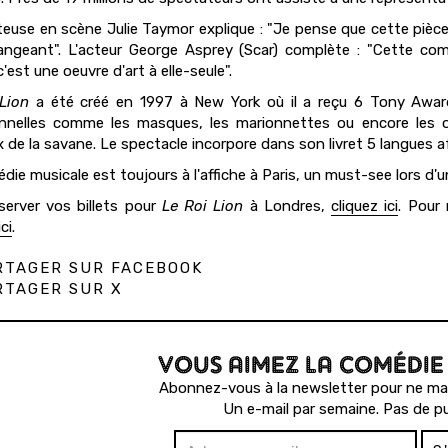
euse en scène Julie Taymor explique : "Je pense que cette pièce
angeant". L'acteur George Asprey (Scar) complète : "Cette comé
'est une oeuvre d'art à elle-seule".
Lion
a été créé en 1997 à New York où il a reçu 6 Tony Award
onnelles comme les masques, les marionnettes ou encore les 
 de la savane. Le spectacle incorpore dans son livret 5 langues a
ie musicale est toujours à l'affiche à Paris, un must-see lors d'un
server vos billets pour
Le Roi Lion
à Londres,
cliquez ici
. Pour 
ci
.
TAGER SUR FACEBOOK
TAGER SUR X
VOUS AIMEZ LA COMÉDIE
Abonnez-vous à la newsletter pour ne man
Un e-mail par semaine. Pas de pu