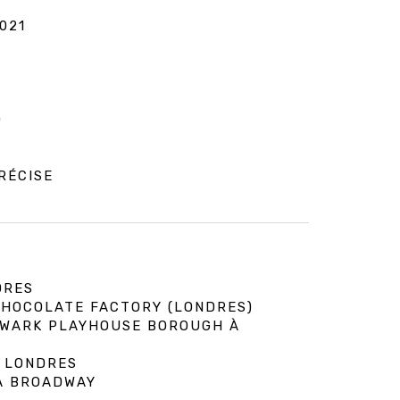
021
0
RÉCISE
DRES
 CHOCOLATE FACTORY (LONDRES)
HWARK PLAYHOUSE BOROUGH À
À LONDRES
 À BROADWAY