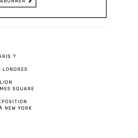
'ABONNER
ARIS ?
À LONDRES
LION
IMES SQUARE
XPOSITION
 À NEW YORK