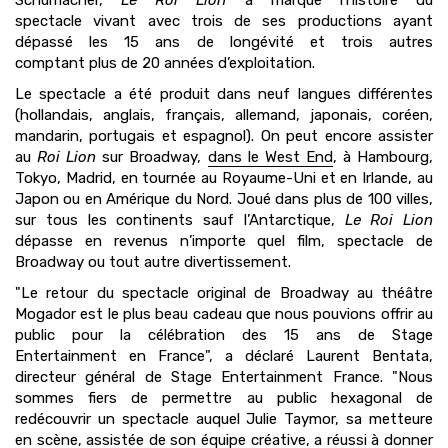
Schumacher,
Le Roi Lion
a marqué l’histoire du
spectacle
vivant avec trois de ses productions ayant
dépassé les 15 ans de longévité et trois autres
comptant
plus de 20 années d’exploitation.
Le spectacle a été produit dans neuf langues différentes
(hollandais,
anglais, français, allemand, japonais, coréen,
mandarin, portugais et espagnol). On peut encore
assister
au
Roi Lion
sur Broadway,
dans le West End
, à Hambourg,
Tokyo, Madrid, en tournée au
Royaume-Uni et en Irlande, au
Japon ou en Amérique du Nord
. Joué dans plus de 100
villes,
sur tous les continents sauf l’Antarctique,
Le Roi Lion
dépasse en revenus n’importe quel film,
spectacle de
Broadway ou tout autre divertissement.
"Le retour du spectacle original de Broadway au théâtre
Mogador est le plus beau cadeau que nous
pouvions offrir au
public pour la célébration des 15 ans de Stage
Entertainment en France", a déclaré
Laurent Bentata,
directeur général de Stage Entertainment France. "Nous
sommes fiers de permettre au public hexagonal de
redécouvrir un spectacle
auquel Julie Taymor, sa metteure
en scène, assistée de son équipe créative, a réussi à donner