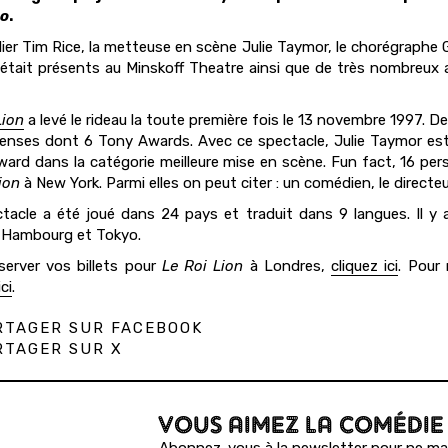
o
.
lier Tim Rice, la metteuse en scène Julie Taymor, le chorégraphe G
était présents au Minskoff Theatre ainsi que de très nombreux 
Lion
a levé le rideau la toute première fois le 13 novembre 1997. D
nses dont 6 Tony Awards. Avec ce spectacle, Julie Taymor es
ard dans la catégorie meilleure mise en scène. Fun fact, 16 perso
ion
à New York. Parmi elles on peut citer : un comédien, le directe
tacle a été joué dans 24 pays et traduit dans 9 langues. Il y 
 Hambourg et Tokyo.
server vos billets pour
Le Roi Lion
à Londres,
cliquez ici
. Pour 
ci
.
TAGER SUR FACEBOOK
TAGER SUR X
VOUS AIMEZ LA COMÉDIE