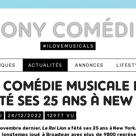
TONY COMÉDI
#ILOVEMUSICALS
IQUES
ACTUALITÉS
ANNONCES
LIFEST
 COMÉDIE MUSICALE L
TÉ SES 25 ANS À NEW
U
24/12/2022
12977
VU
novembre dernier,
Le Roi Lion
a fêté ses 25 ans à New York
s longtemps joué à Broadway avec plus de 9800 représe