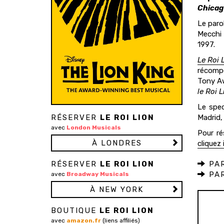
Chicag
Le paro
Mecchi 
1997.
Le Roi 
récompe
Tony Aw
le Roi L
Le spec
RÉSERVER
LE ROI LION
Madrid,
avec
London Musicals
Pour ré
À LONDRES
cliquez i
RÉSERVER
LE ROI LION
PAR
PAR
avec
Broadway Musicals
À NEW YORK
BOUTIQUE
LE ROI LION
avec
amazon.fr
(liens affiliés)