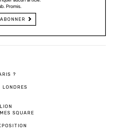
quer aucun article.
b. Promis.
'ABONNER
ARIS ?
À LONDRES
LION
IMES SQUARE
XPOSITION