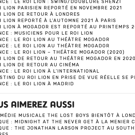
CE : LE ROI LION : SWING/DOUBLURE SHENZI
I LION PARISIEN REPORTÉ EN NOVEMBRE 2021
I LION DE RETOUR À LONDRES
I LION REPORTÉ À L'AUTOMNE 2021 À PARIS
I LION À MOGADOR EST REPORTÉ AU PRINTEMPS 2
CE : MUSICIENS POUR LE ROI LION
CE : LE ROI LION AU THÉÂTRE MOGADOR
CE : LE ROI LION AU THÉÂTRE MOGADOR
CE : LE ROI LION – THÉÂTRE MOGADOR (2020)
I LION DE RETOUR AU THÉÂTRE MOGADOR EN 202
I LION DE RETOUR AU CINÉMA
CE : LE ROI LION À L’INTERNATIONAL
STING DU ROI LION EN PRISE DE VUE RÉELLE SE P
CE : LE ROI LION À MADRID
S AIMEREZ AUSSI
MÉDIE MUSICALE THE LOST BOYS BIENTÔT À LON
QUE : MIDNIGHT AT THE NEVER GET À LA MENIER
IQUE : THE JONATHAN LARSON PROJECT AU SOUT
RES