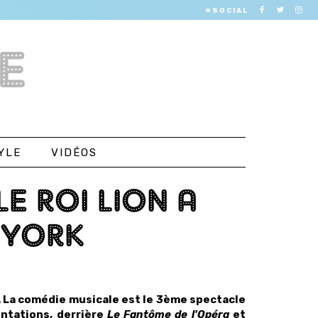
#SOCIAL
E
YLE
VIDÉOS
E ROI LION A
 YORK
. La comédie musicale est le 3ème spectacle
ntations, derrière
Le Fantôme de l'Opéra
et