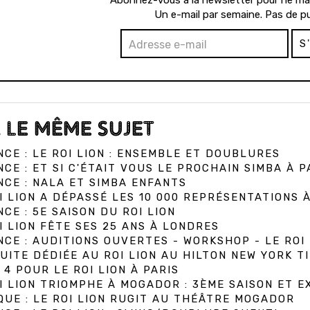
Abonnez-vous à la newsletter pour ne man
Un e-mail par semaine. Pas de pu
S
 LE MÊME SUJET
CE : LE ROI LION : ENSEMBLE ET DOUBLURES
CE : ET SI C'ÉTAIT VOUS LE PROCHAIN SIMBA À P
CE : NALA ET SIMBA ENFANTS
I LION A DÉPASSÉ LES 10 000 REPRÉSENTATIONS 
CE : 5E SAISON DU ROI LION
I LION FÊTE SES 25 ANS À LONDRES
CE : AUDITIONS OUVERTES - WORKSHOP - LE ROI 
UITE DÉDIÉE AU ROI LION AU HILTON NEW YORK T
 4 POUR LE ROI LION À PARIS
I LION TRIOMPHE À MOGADOR : 3ÈME SAISON ET E
QUE : LE ROI LION RUGIT AU THÉÂTRE MOGADOR