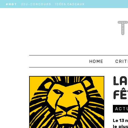
#HOT
JEU-CONCOURS
IDÉES CADEAUX
HOME
CRIT
LA
FÊ
ACT
Le 13 
le plu