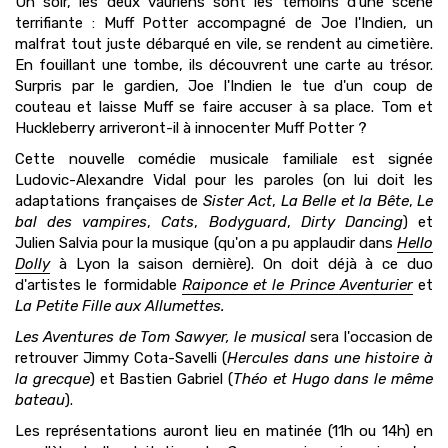
Un soir, les deux vauriens sont les témoins d'une scène
terrifiante : Muff Potter accompagné de Joe l'Indien, un
malfrat tout juste débarqué en vile, se rendent au cimetière.
En fouillant une tombe, ils découvrent une carte au trésor.
Surpris par le gardien, Joe l'Indien le tue d'un coup de
couteau et laisse Muff se faire accuser à sa place. Tom et
Huckleberry arriveront-il à innocenter Muff Potter ?
Cette nouvelle comédie musicale familiale est signée
Ludovic-Alexandre Vidal pour les paroles (on lui doit les
adaptations françaises de
Sister Act
,
La Belle et la Bête
,
L
e
bal des vampires
,
Cats
,
Bodyguard
,
Dirty Dancing
) et
Julien Salvia pour la musique (qu'on a pu applaudir dans
Hello
Dolly
à Lyon la saison dernière). On doit déjà à ce duo
d'artistes le formidable
Raiponce et le Prince Aventurier
et
La Petite Fille aux Allumettes.
Les Aventures de Tom Sawyer, le musical
sera l'occasion de
retrouver Jimmy Cota-Savelli (
Hercules dans une histoire à
la grecque
) et Bastien Gabriel (
Théo et Hugo dans le même
bateau
).
Les représentations auront lieu en matinée (11h ou 14h) en