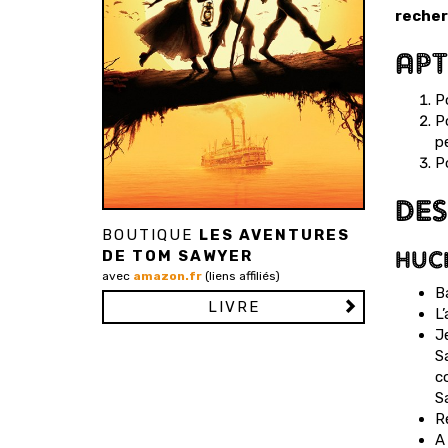
recher
APT
Po
P
pe
P
DES
BOUTIQUE
LES AVENTURES
HUC
DE TOM SAWYER
avec
amazon.fr
(liens affiliés)
B
LIVRE
L’
J
S
co
S
R
A 