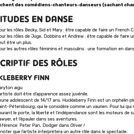
chent des comédiens-chanteurs-danseurs (sachant chant
ITUDES EN DANSE
ur les rôles Becky, Sid et Mary : être capable de faire un French 
our les rôles de Juge, Dobbins et Andrew : être capable de faire 
ut être un plus.
our les autres rôles féminins et masculins : une formation en dans
CRIPTIF DES RÔLES
KLEBERRY FINN
aryton aigu
artiste doit être d’apparence assez juvénile.
eune adolescent de 14/17 ans. Huckleberry Finn est un orphelin ple
aint-Pétersbourg, qui le considère comme un vaurien. Pour lui qui n
urant le porte, la liberté et l’indépendance sont les moteurs de sa
awyer, et l’épauler dans ses aventures.
éférence: Peter Pan, Dodger dans
Oliver !
noter que l’artiste interprétera un autre rôle dans le spectacle.