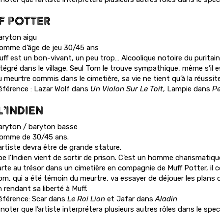
F POTTER
aryton aigu
omme d’âge de jeu 30/45 ans
uff est un bon-vivant, un peu trop… Alcoolique notoire du puritain
tégré dans le village. Seul Tom le trouve sympathique, même s’il es
u meurtre commis dans le cimetière, sa vie ne tient qu’à la réussit
éférence : Lazar Wolf dans
Un Violon Sur Le Toit
, Lampie dans
Pe
L’INDIEN
aryton / baryton basse
omme de 30/45 ans.
artiste devra être de grande stature.
e l’Indien vient de sortir de prison. C’est un homme charismatique
arte au trésor dans un cimetière en compagnie de Muff Potter, il 
om, qui a été témoin du meurtre, va essayer de déjouer les plans de
 rendant sa liberté à Muff.
éférence: Scar dans
Le Roi Lion
et Jafar dans
Aladin
noter que l’artiste interprétera plusieurs autres rôles dans le spec