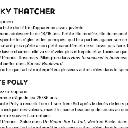
KY THATCHER
oprano
artiste doit être d’apparence assez juvénile.
une adolescente de 13/15 ans. Petite fille modèle, fille du respect
specter les règles et les principes, quitte à parfois agacer son e
autant plus qu’elle a son petit caractère et ne se laisse pas faire
 laisse charmer, elle va se révéler plus intrépide et astucieuse que
éférence: Rosemary Pilkington dans
How to succeed in business 
chaeffer dans
Sunset Boulevard
noter que l’artiste interprétera plusieurs autres rôles dans le spec
TE POLLY
ezzo-soprano
emme d’âge de jeu 25/35 ans.
ante Polly a recueilli Tom et son frère Sid après le décès de leur
i inculquer des valeurs, mais il lui cause beaucoup de soucis au quot
ontre souvent autoritaire.
éférence : Golde dans
Un Violon Sur Le Toit
, Winifred Banks dan
noter que l’artiste interprétera plusieurs autres rôles dans le spec