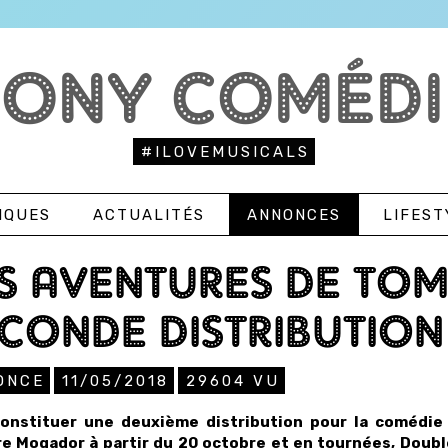
TONY COMÉDI
#ILOVEMUSICALS
IQUES
ACTUALITÉS
ANNONCES
LIFEST
S AVENTURES DE TO
CONDE DISTRIBUTION
ONCE
11/05/2018
29604
VU
onstituer une deuxième distribution pour la comédi
e Mogador à partir du 20 octobre et en tournées, Doub