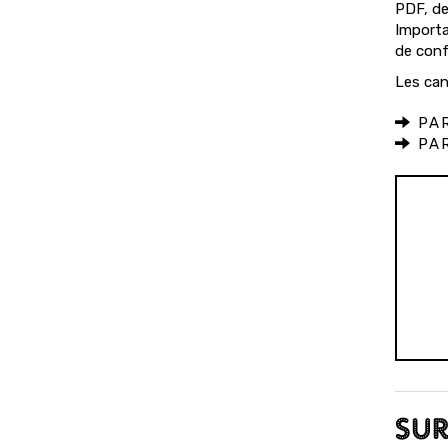
PDF, de
Importan
de confe
Les can
PAR
PAR
SUR