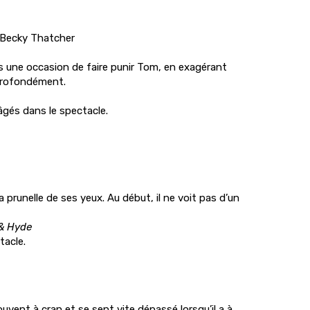
 Becky Thatcher
s une occasion de faire punir Tom, en exagérant
e profondément.
 âgés dans le spectacle.
la prunelle de ses yeux. Au début, il ne voit pas d’un
 & Hyde
tacle.
ouvent à cran et se sent vite dépassé lorsqu’il a à