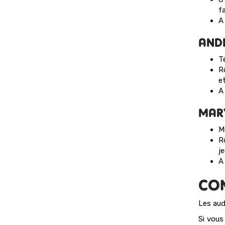
f
A 
AND
T
R
e
A 
MAR
M
R
je
A 
COM
Les aud
Si vous