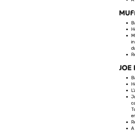
MUF
B
H
M
in
d
R
JOE 
B
H
L’
Jo
c
T
en
R
A 