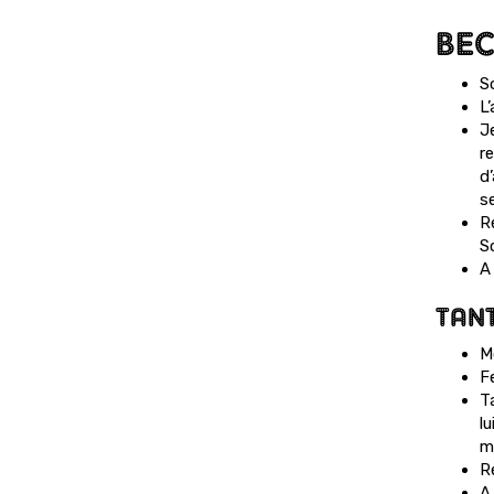
BEC
S
L’
Je
re
d’
se
R
S
A 
TAN
M
F
T
lu
m
R
A 