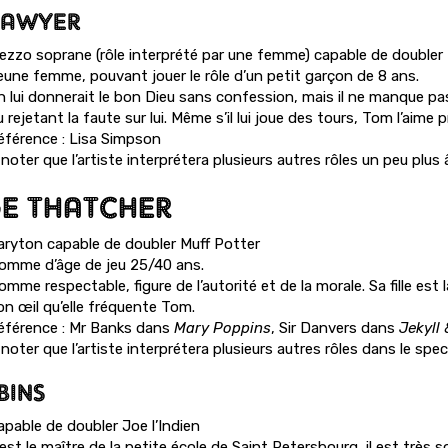
 SAWYER
ezzo soprane (rôle interprété par une femme) capable de doubler
eune femme, pouvant jouer le rôle d’un petit garçon de 8 ans.
n lui donnerait le bon Dieu sans confession, mais il ne manque pa
 rejetant la faute sur lui. Même s’il lui joue des tours, Tom l’aim
éférence : Lisa Simpson
noter que l’artiste interprétera plusieurs autres rôles un peu plus
E THATCHER
aryton capable de doubler Muff Potter
omme d’âge de jeu 25/40 ans.
mme respectable, figure de l’autorité et de la morale. Sa fille est 
on œil qu’elle fréquente Tom.
éférence : Mr Banks dans
Mary Poppins
, Sir Danvers dans
Jekyll
noter que l’artiste interprétera plusieurs autres rôles dans le spec
BINS
apable de doubler Joe l’Indien
est le maître de la petite école de Saint Petersbourg, il est très s