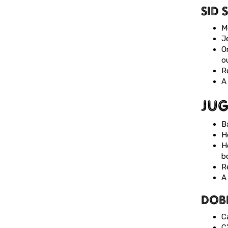
SID
M
J
O
ou
R
A 
JUG
B
H
Ho
b
R
A 
DOB
C
C’