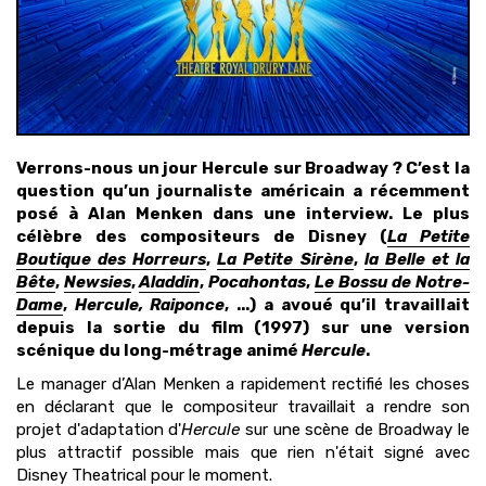
Verrons-nous un jour Hercule sur Broadway ? C’est la
question qu’un journaliste américain a récemment
posé à Alan Menken dans une interview. Le plus
célèbre des compositeurs de Disney (
La Petite
Boutique des Horreurs
,
La Petite Sirène
,
la Belle et la
Bête
,
Newsies
,
Aladdin
,
Pocahontas
,
Le Bossu de Notre-
Dame
,
Hercule, Raiponce
, ...) a avoué qu’il travaillait
depuis la sortie du film (1997) sur une version
scénique du long-métrage animé
Hercule
.
Le manager d’Alan Menken a rapidement rectifié les choses
en déclarant que le compositeur travaillait a rendre son
projet d'adaptation d'
Hercule
sur une scène de Broadway le
plus attractif possible mais que rien n'était signé avec
Disney Theatrical pour le moment.