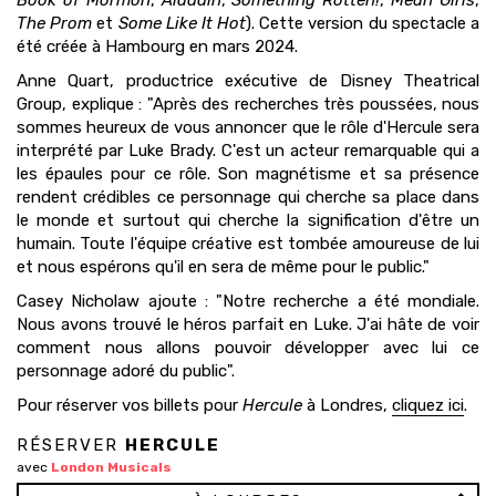
Book of Mormon
,
Aladdin
,
Something Rotten!
,
Mean Girls
,
The Prom
et
Some Like It Hot
). Cette version du spectacle a
été créée à Hambourg en mars 2024.
Anne Quart, productrice exécutive de Disney Theatrical
Group, explique : "Après des recherches très poussées, nous
sommes heureux de vous annoncer que le rôle d'Hercule sera
interprété par Luke Brady. C'est un acteur remarquable qui a
les épaules pour ce rôle. Son magnétisme et sa présence
rendent crédibles ce personnage qui cherche sa place dans
le monde et surtout qui cherche la signification d'être un
humain. Toute l'équipe créative est tombée amoureuse de lui
et nous espérons qu'il en sera de même pour le public."
Casey Nicholaw ajoute : "Notre recherche a été mondiale.
Nous avons trouvé le héros parfait en Luke. J'ai hâte de voir
comment nous allons pouvoir développer avec lui ce
personnage adoré du public".
Pour réserver vos billets pour
Hercule
à Londres,
cliquez ici
.
RÉSERVER
HERCULE
avec
London Musicals