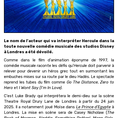
Le nom de l'acteur qui va interpréter Hercule dans la
toute nouvelle comédie musicale des studios Disney
à Londres a été dévoilé.
Comme dans le film d'animation éponyme de 1997, la
comédie musicale raconte les défis qu'Hercule doit parvenir à
relever pour devenir un héros grec tout en surmontant les
embuches mises sur sa route par le dieu Hadès. Le spectacle
reprend les tubes du film comme
Go The Distance
,
Zero to
Hero
et
I Wont Say (I’m In Love)
.
C'est Luke Brady qui interprétera le demi-dieu sur la scène
Theatre Royal Drury Lane de Londres à partir du 24 juin
2025. Il a notamment joué Moïse dans
Le Prince d'Egypte
à
Londres. La mise en scène sera de Casey Nicholaw (
The