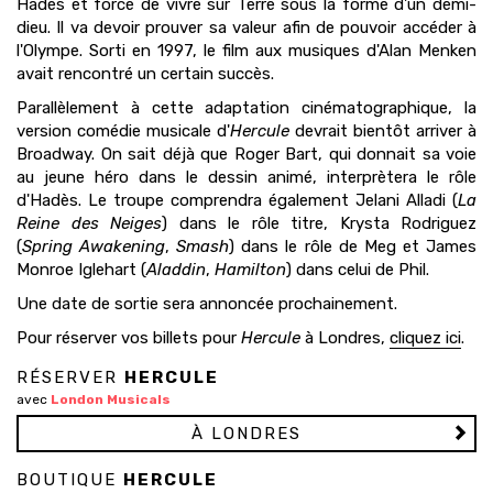
Hadès et forcé de vivre sur Terre sous la forme d'un demi-
dieu. Il va devoir prouver sa valeur afin de pouvoir accéder à
l'Olympe. Sorti en 1997, le film aux musiques d'Alan Menken
avait rencontré un certain succès.
Parallèlement à cette adaptation cinématographique, la
version comédie musicale d'
Hercule
devrait bientôt arriver à
Broadway. On sait déjà que Roger Bart, qui donnait sa voie
au jeune héro dans le dessin animé, interprètera le rôle
d'Hadès. Le troupe comprendra également Jelani Alladi (
La
Reine des Neiges
) dans le rôle titre, Krysta Rodriguez
(
Spring Awakening
,
Smash
) dans le rôle de Meg et James
Monroe Iglehart (
Aladdin
,
Hamilton
) dans celui de Phil.
Une date de sortie sera annoncée prochainement.
Pour réserver vos billets pour
Hercule
à Londres,
cliquez ici
.
RÉSERVER
HERCULE
avec
London Musicals
À LONDRES
BOUTIQUE
HERCULE