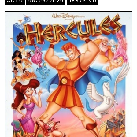
ACTU
05/05/2020
18373
VU