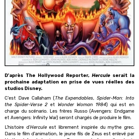
D'après The Hollywood Reporter,
Hercule
serait la
prochaine adaptation en prise de vues réelles des
studios Disney.
C'est Dave Callaham (
The Expendables
,
Spider-Man: Into
the Spider-Verse 2
et
Wonder Woman 1984
) qui est en
charge du scénario. Les frères Russo (Avengers: Endgame
et Avengers: Infinity War) seront chargés de produire le film.
L'histoire d'
Hercule
est librement inspirée du mythe grec.
Dans le film d'animation, le jeune fils de Zeus est enlevé par