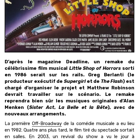
D’après le magazine Deadline, un remake du
célébrissime film musical
Little Shop of Horrors
sorti
en 1986 serait sur les rails. Greg Berlanti (le
producteur exécutif de
Supergirl
et de
The Flash
) est
chargé d’organiser le projet et Matthew Robinson
devrait travailler sur le scénario. Le remake
reprendra bien sûr les musiques originales d’Alan
Menken (
Sister Act
,
La Belle et la Bête
), avec de
nouveaux arrangements.
La première
Off-Broadway
de la comédie musicale a eu lieu
en 1982. Quatre ans plus tard, le film tiré du spectacle sortait
en salles. En 2003, un revival du show a vu le jour à