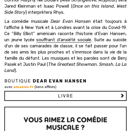
Connor Murphy. Nik Dodani (
Alex Strangelove
,
Atypical
) sera
Jared Kleinman et Isaac Powell (
Once on this Island
,
West
Side Story
) interprètera Rhys.
La comédie musicale
Dear Evan Hansen
était toujours à
l'affiche à New York et à Londres avant la crise du Covid-19.
Ce "Billy Elliot" américain raconte l'historie d'Evan Hansen,
un jeune lycée
souffrant d'anxiété sociale
. Suite au suicide
d'un de ses camarades de classe, il se fait passer pour l'un
de ses amis les plus proches et s'immisce dans la vie de la
famille du défunt. Les musiques et les paroles sont de Benj
Pasek et Justin Paul (
The Greatest Showman
,
Smash
,
La La
Land
).
BOUTIQUE
DEAR EVAN HANSEN
avec
amazon.fr
(liens affiliés)
LIVRE
VOUS AIMEZ LA COMÉDIE
MUSICALE ?