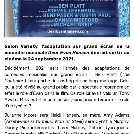
Selon Variety, l’adaptation sur grand écran de la
comédie musicale
Dear Evan Hansen
devrait sortir au
cinéma le 24 septembre 2021.
Décidément, 2021 sera l'année des adaptations de
comédies musicales sur grand écran ! Ben Platt (
The
Politician
) fera partie du casting de ce long-métrage. Celui
qui a été révélé au grand public par le spectacle reprendra en
effet le rôle d'Evan dans le film. Ce rôle lui avait valu un Tony
Award. Mais est-il encore assez jeune pour interpréter le rôle
d'un lycéen ?
Julianne Moore sera Heidi Hansen, sa mère. Amy Adams
(
Arrête-moi si tu peux
,
Man of Steel
) sera Cynthia Murphy,
Danny Pino interprètera Larry Murphy, Colton Ryan jouera