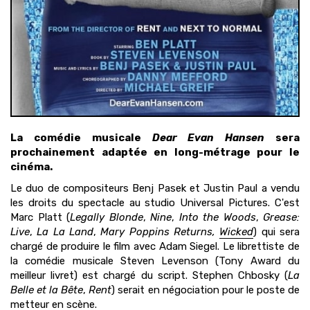
La comédie musicale
Dear Evan Hansen
sera
prochainement adaptée en long-métrage pour le
cinéma.
Le duo de compositeurs Benj Pasek et Justin Paul a vendu
les droits du spectacle au studio Universal Pictures. C'est
Marc Platt (
Legally Blonde
,
Nine
,
Into the Woods
,
Grease:
Live
,
La La Land
,
Mary Poppins Returns,
Wicked
) qui sera
chargé de produire le film avec Adam Siegel. Le librettiste de
la comédie musicale Steven Levenson (Tony Award du
meilleur livret) est chargé du script. Stephen Chbosky (
La
Belle et la Bête
,
Rent
) serait en négociation pour le poste de
metteur en scène.