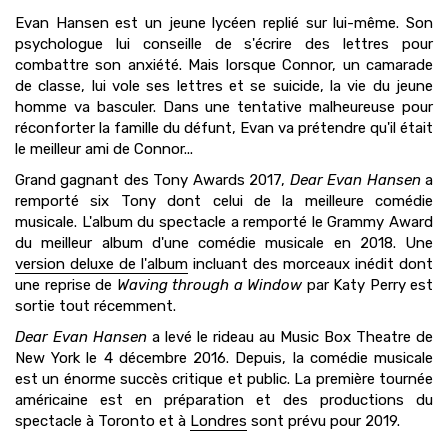
Evan Hansen est un jeune lycéen replié sur lui-même. Son
psychologue lui conseille de s'écrire des lettres pour
combattre son anxiété. Mais lorsque Connor, un camarade
de classe, lui vole ses lettres et se suicide, la vie du jeune
homme va basculer. Dans une tentative malheureuse pour
réconforter la famille du défunt, Evan va prétendre qu'il était
le meilleur ami de Connor...
Grand gagnant des Tony Awards 2017,
Dear Evan Hansen
a
remporté six Tony dont celui de la meilleure comédie
musicale. L'album du spectacle a remporté le Grammy Award
du meilleur album d'une comédie musicale en 2018. Une
version deluxe de l'album
incluant des morceaux inédit dont
une reprise de
Waving through a Window
par Katy Perry est
sortie tout récemment.
Dear Evan Hansen
a levé le rideau au Music Box Theatre de
New York le 4 décembre 2016. Depuis, la comédie musicale
est un énorme succès critique et public. La première tournée
américaine est en préparation et des productions du
spectacle à Toronto et à
Londres
sont prévu pour 2019.