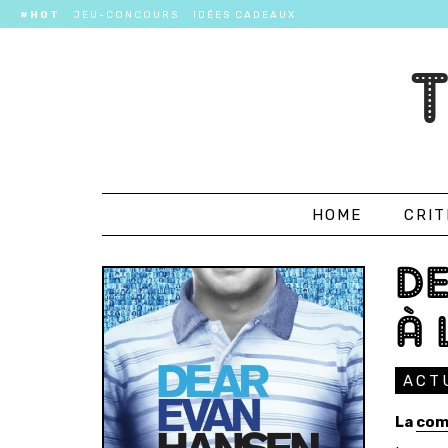
#HOT
JEU-CONCOURS
IDÉES CADEAUX
HOME
CRIT
DE
À 
ACT
La
com