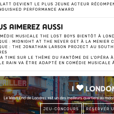
PLATT DEVIENT LE PLUS JEUNE ACTEUR RÉCOMPE
INGUISHED PERFORMANCE AWARD
S AIMEREZ AUSSI
MÉDIE MUSICALE THE LOST BOYS BIENTÔT À LON
QUE : MIDNIGHT AT THE NEVER GET À LA MENIER
IQUE : THE JONATHAN LARSON PROJECT AU SOUT
RES
A TIME SUR LE THÈME DU FANTÔME DE L’OPÉRA 
E RAIN VA ÊTRE ADAPTÉ EN COMÉDIE MUSICALE
I
LONDO
Le West End de Londres est un des meilleurs quartiers au mond
JEU-CONCOURS
RÉSERVER 