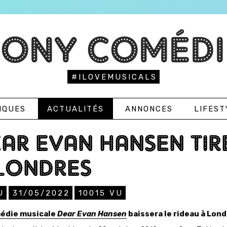
TONY COMÉDI
#ILOVEMUSICALS
IQUES
ACTUALITÉS
ANNONCES
LIFEST
AR EVAN HANSEN TIR
LONDRES
U
31/05/2022
10015
VU
édie musicale
Dear Evan Hansen
baissera le rideau à Lond