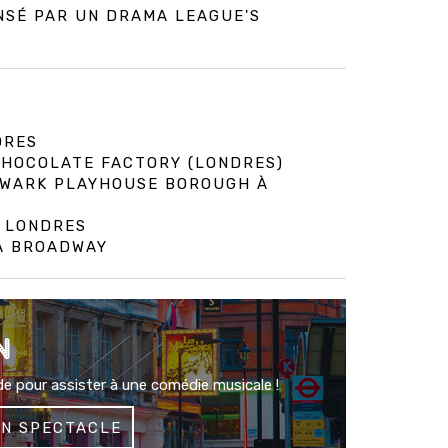
NSÉ PAR UN DRAMA LEAGUE'S
DRES
 CHOCOLATE FACTORY (LONDRES)
HWARK PLAYHOUSE BOROUGH À
À LONDRES
 À BROADWAY
N
e pour assister à une comédie musicale !
UN SPECTACLE