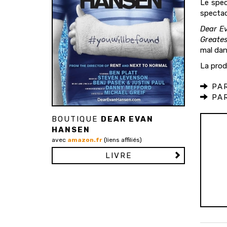
Le spec
spectac
Dear E
Greate
mal dan
La prod
PAR
PAR
BOUTIQUE
DEAR EVAN
HANSEN
avec
amazon.fr
(liens affiliés)
LIVRE