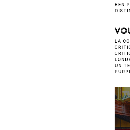
BEN 
DIST
VOU
LA CO
CRITI
CRIT
LOND
UN TE
PURPL