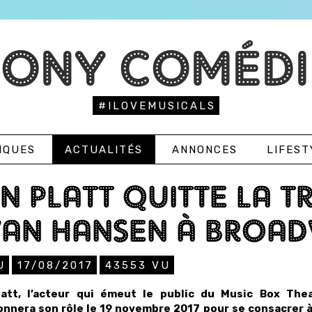
TONY COMÉDI
#ILOVEMUSICALS
IQUES
ACTUALITÉS
ANNONCES
LIFEST
N PLATT QUITTE LA 
VAN HANSEN À BROA
U
17/08/2017
43553
VU
latt, l’acteur qui émeut le public du Music Box Th
nnera son rôle le 19 novembre 2017 pour se consacrer à