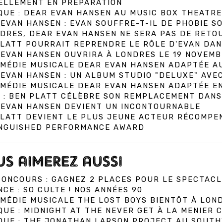
ELLEMENT EN PRÉPARATION
QUE : DEAR EVAN HANSEN AU MUSIC BOX THEATRE
EVAN HANSEN : EVAN SOUFFRE-T-IL DE PHOBIE SO
DRES, DEAR EVAN HANSEN NE SERA PAS DE RETO
LATT POURRAIT REPRENDRE LE RÔLE D'EVAN DAN
EVAN HANSEN OUVRIRA À LONDRES LE 19 NOVEMB
OMÉDIE MUSICALE DEAR EVAN HANSEN ADAPTÉE A
EVAN HANSEN : UN ALBUM STUDIO "DELUXE" AVEC
OMÉDIE MUSICALE DEAR EVAN HANSEN ADAPTÉE E
 : BEN PLATT CÉLÈBRE SON REMPLACEMENT DANS
 EVAN HANSEN DEVIENT UN INCONTOURNABLE
PLATT DEVIENT LE PLUS JEUNE ACTEUR RÉCOMPE
INGUISHED PERFORMANCE AWARD
S AIMEREZ AUSSI
ONCOURS : GAGNEZ 2 PLACES POUR LE SPECTACL
CE : SO CULTE ! NOS ANNÉES 90
MÉDIE MUSICALE THE LOST BOYS BIENTÔT À LON
QUE : MIDNIGHT AT THE NEVER GET À LA MENIER
IQUE : THE JONATHAN LARSON PROJECT AU SOUT