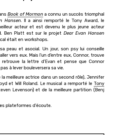
dans
Book of Mormon
a connu un succès triomphal
an Hansen
. Il a ainsi remporté le Tony Award, le
lleur acteur et est devenu le plus jeune acteur
 Ben Platt est sur le projet
Dear Evan Hansen
cal était en workshops.
a peau et asocial. Un jour, son psy lui conseille
ller vers eux. Mais l'un d’entre eux, Connor, trouve
le retrouve la lettre d'Evan et pense que Connor
pas à lever bouleversera sa vie.
 meilleure actrice dans un second rôle), Jennifer
oyd et Will Roland. Le musical a remporté le
Tony
teven Levenson) et de la meilleure partition (Benj
nes plateformes d'écoute.