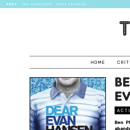
#HOT
JEU-CONCOURS
IDÉES CADEAUX
HOME
CRIT
BE
E
ACT
Ben P
abando