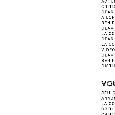
ACTU
CRITI
DEAR 
A LON
BEN P
DEAR 
LA C
DEAR 
LA C
VIDÉO
DEAR
BEN 
DIST
VOU
JEU-C
ANNON
LA CO
CRITI
CRIT