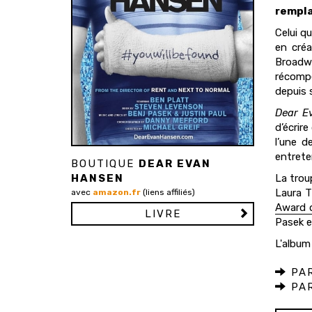
rempla
Celui q
en cré
Broadwa
récomp
depuis 
Dear E
d’écrir
l’une d
entrete
BOUTIQUE
DEAR EVAN
HANSEN
La trou
Laura T
avec
amazon.fr
(liens affiliés)
Award d
LIVRE
Pasek e
L'album
PAR
PAR