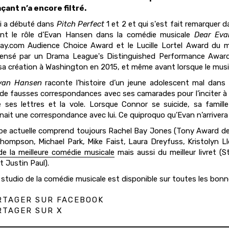
çant n’a encore filtré.
ui a débuté dans
Pitch Perfect
1 et 2 et qui s'est fait remarquer 
ant le rôle d’Evan Hansen dans la comédie musicale
Dear Ev
y.com Audience Choice Award et le Lucille Lortel Award du mei
ensé par un Drama League's Distinguished Performance Award.
sa création à Washington en 2015, et même avant lorsque le musi
van Hansen
raconte l’histoire d’un jeune adolescent mal dans s
e de fausses correspondances avec ses camarades pour l’inciter à a
e ses lettres et la vole. Lorsque Connor se suicide, sa famil
nait une correspondance avec lui. Ce quiproquo qu’Evan n’arrivera 
pe actuelle comprend toujours Rachel Bay Jones (Tony Award de la
hompson, Michael Park, Mike Faist, Laura Dreyfuss, Kristolyn Ll
e la meilleure comédie musicale
mais aussi du meilleur livret (S
t Justin Paul).
 studio de la comédie musicale est disponible sur toutes les bon
TAGER SUR FACEBOOK
TAGER SUR X