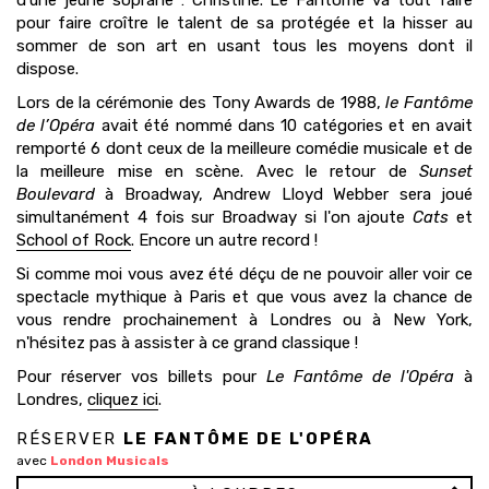
d’une jeune soprane : Christine. Le Fantôme va tout faire
pour faire croître le talent de sa protégée et la hisser au
sommer de son art en usant tous les moyens dont il
dispose.
Lors de la cérémonie des Tony Awards de 1988,
le Fantôme
de l’Opéra
avait été nommé dans 10 catégories et en avait
remporté 6 dont ceux de la meilleure comédie musicale et de
la meilleure mise en scène. Avec le retour de
Sunset
Boulevard
à Broadway, Andrew Lloyd Webber sera joué
simultanément 4 fois sur Broadway si l'on ajoute
Cats
et
School of Rock
. Encore un autre record !
Si comme moi vous avez été déçu de ne pouvoir aller voir ce
spectacle mythique à Paris et que vous avez la chance de
vous rendre prochainement à Londres ou à New York,
n'hésitez pas à assister à ce grand classique !
Pour réserver vos billets pour
Le Fantôme de l'Opéra
à
Londres,
cliquez ici
.
RÉSERVER
LE FANTÔME DE L'OPÉRA
avec
London Musicals