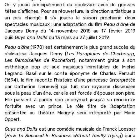
On y jouait principalement du boulevard avec de grosses
têtes d'affiches. Pour sa réouverture, la direction artistique a
un peu changé. Il s'y jouera la saison prochaine deux
spectacles musicaux : une adaptation du film
Peau d’âne
de
Jacques Demy du 14 novembre 2018 au 17 février 2019
puis
Guys and Dolls
du 13 mars au 27 juillet 2019.
Peau d'âne
(1970) est certainement le plus grand succès du
réalisateur Jacques Demy (
Les Parapluies de Cherbourg
,
Les Demoiselles de Rochefort
), notamment grâce à son
esthétique pop et aux musiques inimitables de Michel
Legrand. Basé sur le conte éponyme de Charles Perrault
(1694), le film raconte l’histoire d'une princesse (interprétée
par Catherine Deneuve) qui fuit son royaume dissimulée
sous la peau d'un âne, car elle est forcée d'épouser son père.
Elle parvient à garder son anonymat jusqu'à sa rencontre
fortuite avec un prince. Le rôle titre de l’adaptation
présentée au théâtre Marigny sera interprété par Marie
Oppert.
Guys and Dolls
est une comédie musicale de Franck Loesser
(
How To Succeed In Business Without Really Trying
) qui a