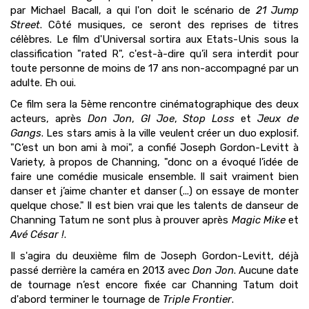
par Michael Bacall, a qui l'on doit le scénario de
21 Jump
Street
. Côté musiques, ce seront des reprises de titres
célèbres. Le film d'Universal sortira aux Etats-Unis sous la
classification "rated R", c'est-à-dire qu’il sera interdit pour
toute personne de moins de 17 ans non-accompagné par un
adulte. Eh oui.
Ce film sera la 5ème rencontre cinématographique des deux
acteurs, après
Don Jon
,
GI Joe
,
Stop Loss
et
Jeux de
Gangs
. Les stars amis à la ville veulent créer un duo explosif.
"C’est un bon ami à moi", a confié Joseph Gordon-Levitt à
Variety, à propos de Channing, "donc on a évoqué l’idée de
faire une comédie musicale ensemble. Il sait vraiment bien
danser et j’aime chanter et danser (...) on essaye de monter
quelque chose." Il est bien vrai que les talents de danseur de
Channing Tatum ne sont plus à prouver après
Magic Mike
et
Avé César !
.
Il s'agira du deuxième film de Joseph Gordon-Levitt, déjà
passé derrière la caméra en 2013 avec
Don Jon
. Aucune date
de tournage n’est encore fixée car Channing Tatum doit
d'abord terminer le tournage de
Triple Frontier
.