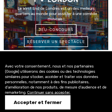
Le West End de Londres est un des meilleurs
quartiers au monde pour assister à une comédie
musicale !
JEU-CONCOURS
RÉSERVER UN SPECTACLE
3200+
Avec votre consentement, nous et nos partenaires
abonnés
(Google) utiliserons des cookies ou des technologies
similaires pour stocker, accéder et traiter vos données
4300+
personnelles, notamment à des fins publicitaires,
abonnés
d'amélioration de nos produits, de mesure d'audience et de
remarketing.
Continuer sans accepter.
1500+
Accepter et fermer
abonnés