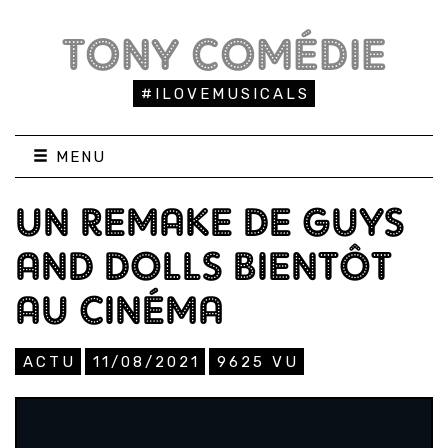
TONY COMÉDIE
#ILOVEMUSICALS
MENU
UN REMAKE DE GUYS
AND DOLLS BIENTÔT
AU CINÉMA
ACTU
11/08/2021
9625
VU