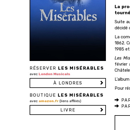
La pr
tourné
Suite a
décidé 
La comé
1862. C
1985 et 
Les Mis
février
RÉSERVER
LES MISÉRABLES
Châtele
avec
London Musicals
L'album
À LONDRES
Pour ré
BOUTIQUE
LES MISÉRABLES
PAR
avec
amazon.fr
(liens affiliés)
PAR
LIVRE