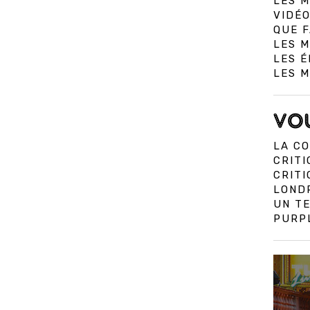
LES M
VIDÉO
QUE F
LES M
LES É
LES 
VOU
LA CO
CRITI
CRIT
LOND
UN TE
PURPL