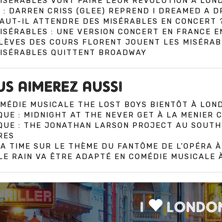
ISÉRABLES VONT FAIRE LEUR RÉVOLUTION À LON
 : DARREN CRISS (GLEE) REPREND I DREAMED A 
AUT-IL ATTENDRE DES MISÉRABLES EN CONCERT 
ISÉRABLES : UNE VERSION CONCERT EN FRANCE E
LÈVES DES COURS FLORENT JOUENT LES MISÉRAB
MISÉRABLES QUITTENT BROADWAY
S AIMEREZ AUSSI
MÉDIE MUSICALE THE LOST BOYS BIENTÔT À LON
QUE : MIDNIGHT AT THE NEVER GET À LA MENIER
IQUE : THE JONATHAN LARSON PROJECT AU SOUT
RES
A TIME SUR LE THÈME DU FANTÔME DE L’OPÉRA 
E RAIN VA ÊTRE ADAPTÉ EN COMÉDIE MUSICALE
I
LONDO