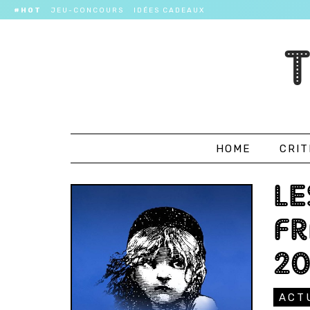
#HOT
JEU-CONCOURS
IDÉES CADEAUX
HOME
CRIT
LE
FR
20
ACT