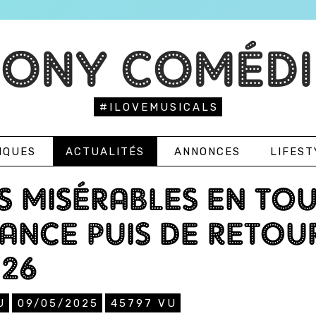
TONY COMÉDI
#ILOVEMUSICALS
IQUES
ACTUALITÉS
ANNONCES
LIFEST
S MISÉRABLES EN TO
ANCE PUIS DE RETOUR
26
U
09/05/2025
45797
VU