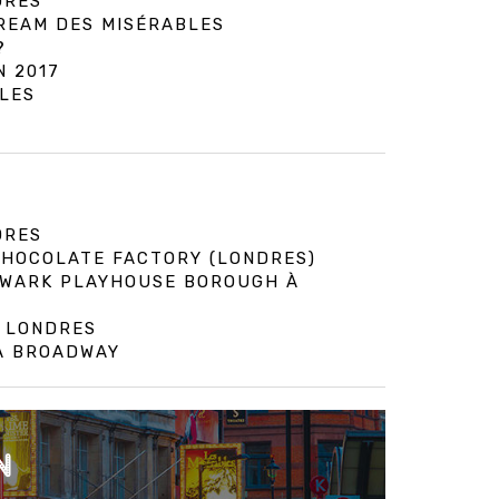
DRES
DREAM DES MISÉRABLES
?
N 2017
LES
DRES
 CHOCOLATE FACTORY (LONDRES)
HWARK PLAYHOUSE BOROUGH À
À LONDRES
 À BROADWAY
N