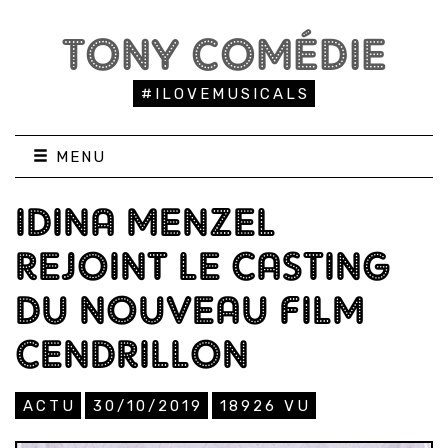
TONY COMÉDIE
#ILOVEMUSICALS
MENU
IDINA MENZEL
REJOINT LE CASTING
DU NOUVEAU FILM
CENDRILLON
ACTU
30/10/2019
18926
VU