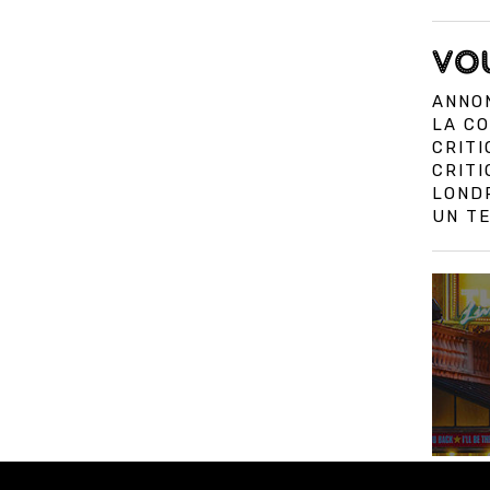
VOU
ANNON
LA CO
CRITI
CRIT
LOND
UN TE