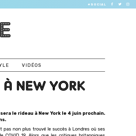
#SOCIAL
E
YLE
VIDÉOS
E À NEW YORK
era le rideau à New York le 4 juin prochain.
ns.
ait pas non plus trouvé le succès à Londres où ses
 COVID 19. Alors que les critiques britanniques