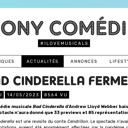
TONY COMÉDI
#ILOVEMUSICALS
IQUES
ACTUALITÉS
ANNONCES
LIFEST
D CINDERELLA FERM
U
14/05/2023
8564
VU
édie musicale
Bad Cinderella
d'Andrew Lloyd Webber baiss
ctacle n'aura donné que 33 previews et 85 représentatio
derella
est une revisite du conte
Cendrillon
. Le spectacle n'av
ntations avaient été énormément affectées par la pandémie de