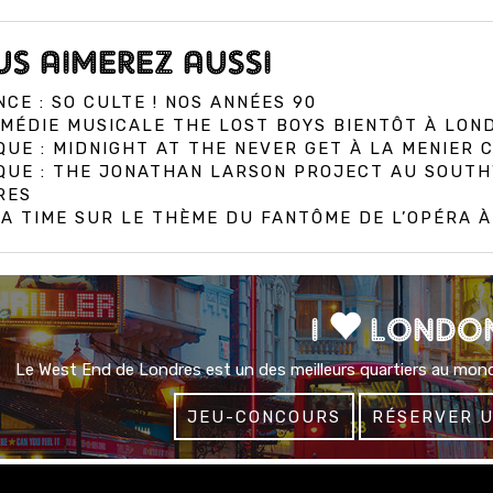
S AIMEREZ AUSSI
CE : SO CULTE ! NOS ANNÉES 90
MÉDIE MUSICALE THE LOST BOYS BIENTÔT À LON
QUE : MIDNIGHT AT THE NEVER GET À LA MENIER
IQUE : THE JONATHAN LARSON PROJECT AU SOUT
RES
A TIME SUR LE THÈME DU FANTÔME DE L’OPÉRA 
I
LONDO
Le West End de Londres est un des meilleurs quartiers au mond
JEU-CONCOURS
RÉSERVER 