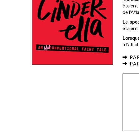
étaient
de l'Atl
Le spe
étaient 
Lorsqu
à l'aff
PAR
PAR