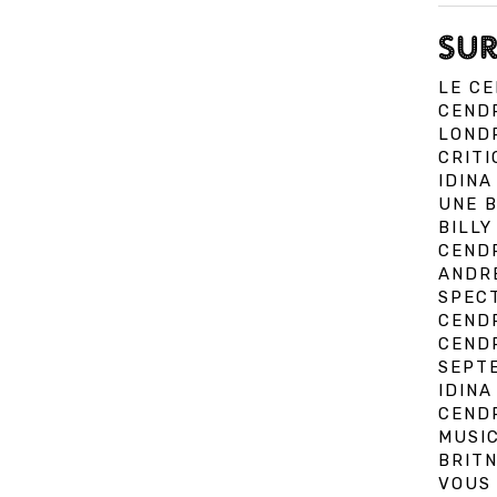
SUR
LE C
CENDR
LOND
CRITI
IDINA
UNE 
BILLY
CENDR
ANDRE
SPEC
CENDR
CENDR
SEPT
IDINA
CENDR
MUSI
BRIT
VOUS 