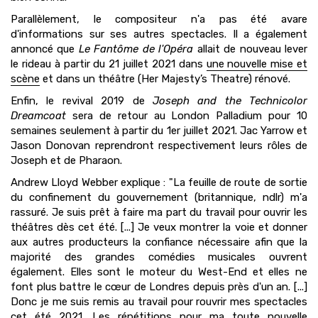
Parallèlement, le compositeur n'a pas été avare
d'informations sur ses autres spectacles. Il a également
annoncé que
Le Fantôme de l'Opéra
allait de nouveau lever
le rideau à partir du 21 juillet 2021 dans
une nouvelle mise et
scène
et dans un théâtre (Her Majesty’s Theatre) rénové.
Enfin, le revival 2019 de
Joseph and the Technicolor
Dreamcoat
sera de retour au London Palladium pour 10
semaines seulement à partir du 1er juillet 2021. Jac Yarrow et
Jason Donovan reprendront respectivement leurs rôles de
Joseph et de Pharaon.
Andrew Lloyd Webber explique : "La feuille de route de sortie
du confinement du gouvernement (britannique, ndlr) m'a
rassuré. Je suis prêt à faire ma part du travail pour ouvrir les
théâtres dès cet été. [...] Je veux montrer la voie et donner
aux autres producteurs la confiance nécessaire afin que la
majorité des grandes comédies musicales ouvrent
également. Elles sont le moteur du West-End et elles ne
font plus battre le cœur de Londres depuis près d'un an. [...]
Donc je me suis remis au travail pour rouvrir mes spectacles
cet été 2021. Les répétitions pour ma toute nouvelle