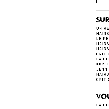
SUR
UN R
HAIRS
LE RE
HAIR
HAIRS
CRITI
LA C
KRIST
JENNI
HAIR
CRITI
VOU
LA CO