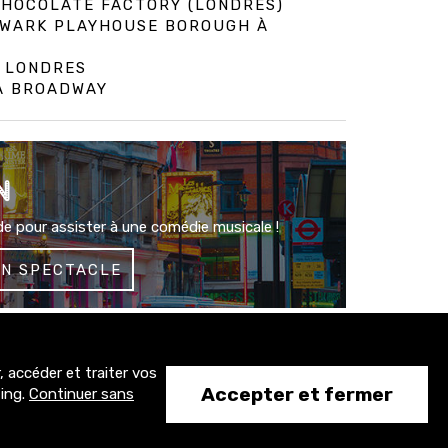
 CHOCOLATE FACTORY (LONDRES)
HWARK PLAYHOUSE BOROUGH À
À LONDRES
 À BROADWAY
N
e pour assister à une comédie musicale !
UN SPECTACLE
 accéder et traiter vos
1500+
Accepter et fermer
ting.
Continuer sans
abonnés
#CONTACT
CONTACT@TONY-COMEDIE.COM