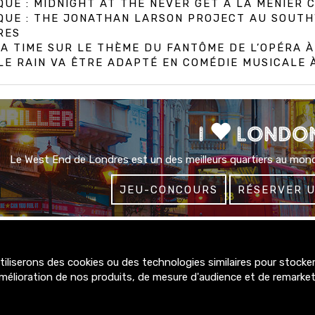
QUE : MIDNIGHT AT THE NEVER GET À LA MENIER
IQUE : THE JONATHAN LARSON PROJECT AU SOUT
RES
A TIME SUR LE THÈME DU FANTÔME DE L’OPÉRA 
E RAIN VA ÊTRE ADAPTÉ EN COMÉDIE MUSICALE
I
LONDO
Le West End de Londres est un des meilleurs quartiers au mond
JEU-CONCOURS
RÉSERVER 
liserons des cookies ou des technologies similaires pour stocker,
4300+
mélioration de nos produits, de mesure d'audience et de remarke
abonnés