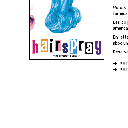
Hit It !
,
fameuse
Les 30 
américa
En atte
absolum
Réserve
PAR
PAR