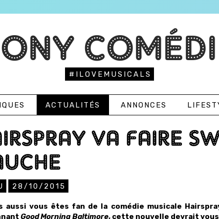
TONY COMÉDI
#ILOVEMUSICALS
IQUES
ACTUALITÉS
ANNONCES
LIFEST
IRSPRAY VA FAIRE SW
AUCHE
U
28/10/2015
s aussi vous êtes fan de la comédie musicale Hairspr
nnant
Good Morning Baltimore
, cette nouvelle devrait vous 