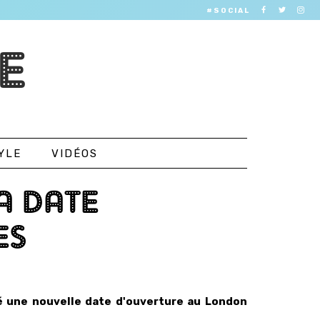
#SOCIAL
E
YLE
VIDÉOS
A DATE
ES
 une nouvelle date d'ouverture au London