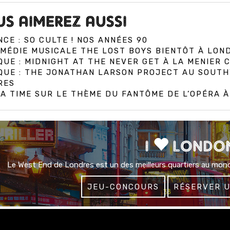
S AIMEREZ AUSSI
CE : SO CULTE ! NOS ANNÉES 90
MÉDIE MUSICALE THE LOST BOYS BIENTÔT À LON
QUE : MIDNIGHT AT THE NEVER GET À LA MENIER
IQUE : THE JONATHAN LARSON PROJECT AU SOUT
RES
A TIME SUR LE THÈME DU FANTÔME DE L’OPÉRA 
I
LONDO
Le West End de Londres est un des meilleurs quartiers au mond
JEU-CONCOURS
RÉSERVER 