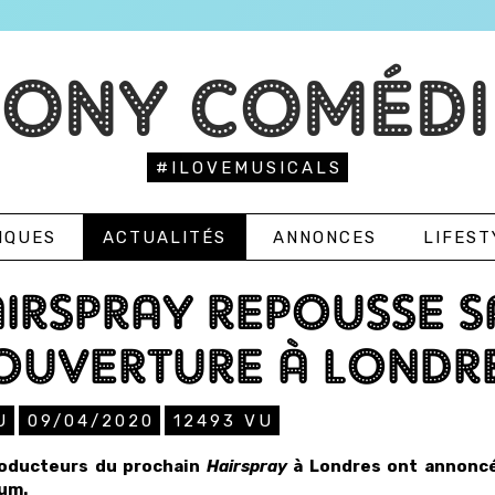
TONY COMÉDI
#ILOVEMUSICALS
IQUES
ACTUALITÉS
ANNONCES
LIFEST
IRSPRAY REPOUSSE S
OUVERTURE À LONDR
U
09/04/2020
12493
VU
oducteurs du prochain
Hairspray
à Londres ont annoncé
um.