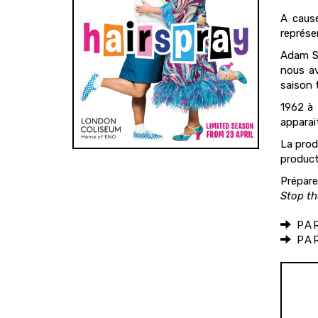
A cause
représe
Adam Sp
nous av
saison t
1962 à 
apparait
La prod
product
Prépar
Stop th
PAR
PAR