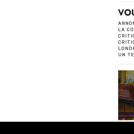
VOU
ANNON
LA CO
CRITI
CRIT
LOND
UN TE