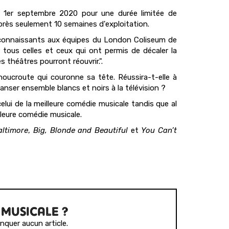
le 1er septembre 2020 pour une durée limitée de
après seulement 10 semaines d'exploitation.
econnaissants aux équipes du London Coliseum de
r tous celles et ceux qui ont permis de décaler la
s théâtres pourront réouvrir.".
houcroute qui couronne sa tête. Réussira-t-elle à
danser ensemble blancs et noirs à la télévision ?
lui de la meilleure comédie musicale tandis que al
lleure comédie musicale.
altimore
,
Big, Blonde and Beautiful
et
You Can’t
 MUSICALE ?
quer aucun article.