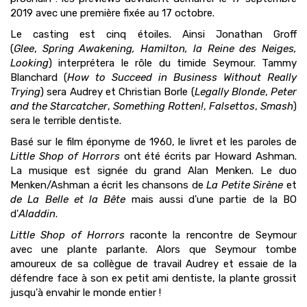
2019 avec une première fixée au 17 octobre.
Le casting est cinq étoiles. Ainsi Jonathan Groff
(
Glee
,
Spring Awakening, Hamilton, la Reine des Neiges,
Looking
) interprétera le rôle du timide Seymour. Tammy
Blanchard (
How to Succeed in Business Without Really
Trying
) sera Audrey et Christian Borle (
Legally Blonde
,
Peter
and the Starcatcher
,
Something Rotten!
,
Falsettos
,
Smash
)
sera le terrible dentiste.
Basé sur le film éponyme de 1960, le livret et les paroles de
Little Shop of Horrors
ont été écrits par Howard Ashman.
La musique est signée du grand Alan Menken. Le duo
Menken/Ashman a écrit les chansons de
La Petite Sirène
et
de La Belle et la Bête
mais aussi d'une partie de la BO
d'
Aladdin
.
Little Shop of Horrors
raconte la rencontre de Seymour
avec une plante parlante. Alors que Seymour tombe
amoureux de sa collègue de travail Audrey et essaie de la
défendre face à son ex petit ami dentiste, la plante grossit
jusqu'à envahir le monde entier !