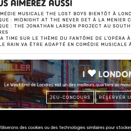
S AIMEREZ AUSSI
MÉDIE MUSICALE THE LOST BOYS BIENTÔT À LON
QUE : MIDNIGHT AT THE NEVER GET À LA MENIER
IQUE : THE JONATHAN LARSON PROJECT AU SOUT
RES
A TIME SUR LE THÈME DU FANTÔME DE L’OPÉRA 
E RAIN VA ÊTRE ADAPTÉ EN COMÉDIE MUSICALE
I
LONDO
Le West End de Londres est un des meilleurs quartiers au mond
JEU-CONCOURS
RÉSERVER 
liserons des cookies ou des technologies similaires pour stocker,
4300+