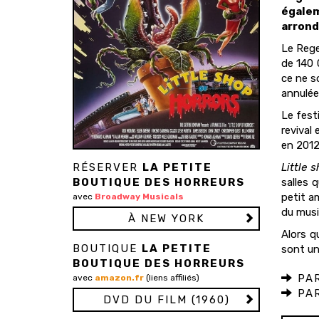
égalem
arrond
Le Rege
de 140 
ce ne s
annulée
Le fest
revival 
en 2012
RÉSERVER
LA PETITE
Little 
BOUTIQUE DES HORREURS
salles 
petit a
avec
Broadway Musicals
du musi
À NEW YORK
Alors q
BOUTIQUE
LA PETITE
sont un
BOUTIQUE DES HORREURS
PAR
avec
amazon.fr
(liens affiliés)
PAR
DVD DU FILM (1960)