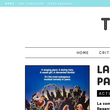
#HOT
JEU-CONCOURS
IDÉES CADEAUX
HOME
CRIT
LA
PA
ACT
La co
Regent