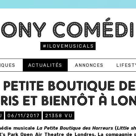
TONY COMÉDI
#ILOVEMUSICALS
IQUES
ACTUALITÉS
ANNONCES
LIFEST
 PETITE BOUTIQUE D
RIS ET BIENTÔT À LO
U
06/11/2017
21358
VU
médie musicale
La Petite Boutique des Horreurs
(
Little s
's Park Open Air Theatre de Londres. La compagnie p