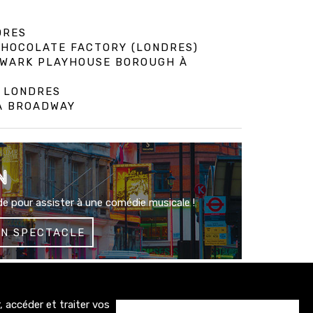
DRES
 CHOCOLATE FACTORY (LONDRES)
HWARK PLAYHOUSE BOROUGH À
À LONDRES
 À BROADWAY
N
e pour assister à une comédie musicale !
UN SPECTACLE
 accéder et traiter vos
1500+