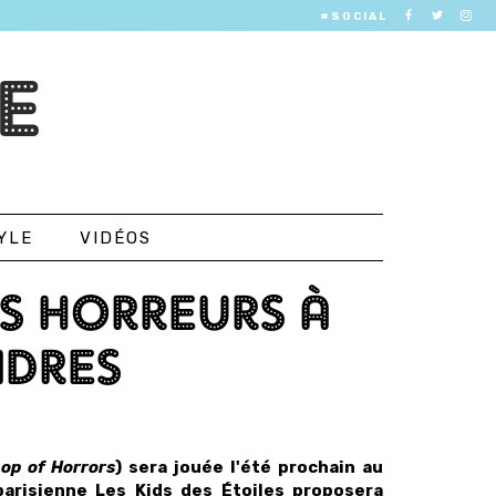
#SOCIAL
E
YLE
VIDÉOS
ES HORREURS À
NDRES
hop of Horrors
) sera jouée l'été prochain au
arisienne Les Kids des Étoiles proposera