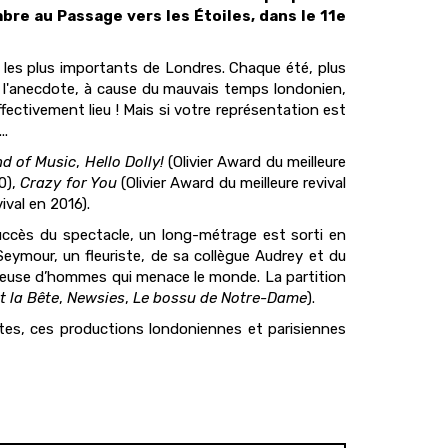
re au Passage vers les Étoiles, dans le 11e
 les plus importants de Londres. Chaque été, plus
r l'anecdote, à cause du mauvais temps londonien,
ctivement lieu ! Mais si votre représentation est
..
d of Music
,
Hello Dolly!
(Olivier Award du meilleure
10),
Crazy for You
(Olivier Award du meilleure revival
ival en 2016).
ccès du spectacle, un long-métrage est sorti en
Seymour, un fleuriste, de sa collègue Audrey et du
ngeuse d’hommes qui menace le monde. La partition
t la Bête
,
Newsies
,
Le bossu de Notre-Dame
).
tes, ces productions londoniennes et parisiennes