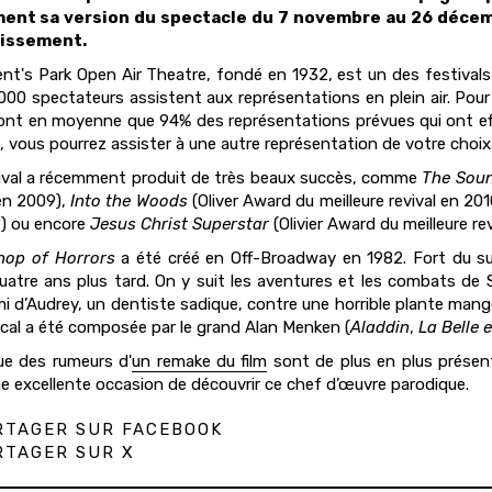
ent sa version du spectacle du 7 novembre au 26 décemb
issement.
nt's Park Open Air Theatre, fondé en 1932, est un des festivals
000 spectateurs assistent aux représentations en plein air. Pou
ont en moyenne que 94% des représentations prévues qui ont effe
, vous pourrez assister à une autre représentation de votre choix.
ival a récemment produit de très beaux succès, comme
The Soun
en 2009),
Into the Woods
(Oliver Award du meilleure revival en 20
) ou encore
Jesus Christ Superstar
(Olivier Award du meilleure rev
shop of Horrors
a été créé en Off-Broadway en 1982. Fort du su
quatre ans plus tard. On y suit les aventures et les combats de 
mi d’Audrey, un dentiste sadique, contre une horrible plante ma
cal a été composée par le grand Alan Menken (
Aladdin
,
La Belle e
ue des rumeurs d'
un remake du film
sont de plus en plus présen
e excellente occasion de découvrir ce chef d’œuvre parodique.
TAGER SUR FACEBOOK
TAGER SUR X