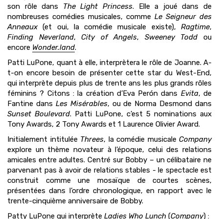
son rôle dans
The Light Princess
. Elle a joué dans de
nombreuses comédies musicales, comme
Le
Seigneur des
Anneaux
(et oui, la comédie musicale existe),
Ragtime
,
Finding Neverland
,
City of Angels
,
Sweeney Todd
ou
encore
Wonder.land
.
Patti LuPone, quant à elle, interprètera le rôle de Joanne. A-
t-on encore besoin de présenter cette star du West-End,
qui interprète depuis plus de trente ans les plus grands rôles
féminins ? Citons : la création d’Eva Perón dans
Evita
, de
Fantine dans
Les Misérables
, ou de Norma Desmond dans
Sunset Boulevard
. Patti LuPone, c’est 5 nominations aux
Tony Awards, 2 Tony Awards et 1 Laurence Olivier Award.
Initialement intitulée
Threes
, la comédie musicale
Company
explore un thème novateur à l’époque, celui des relations
amicales entre adultes. Centré sur Bobby – un célibataire ne
parvenant pas à avoir de relations stables - le spectacle est
construit comme une mosaïque de courtes scènes,
présentées dans l’ordre chronologique, en rapport avec le
trente-cinquième anniversaire de Bobby.
Patty LuPone qui interprète
Ladies Who Lunch
(
Company
) :