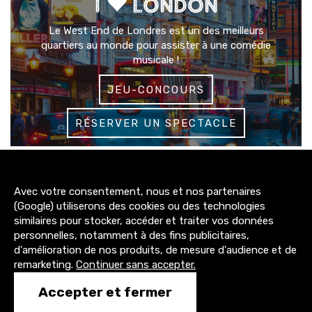
I
LONDON
Le West End de Londres est un des meilleurs
quartiers au monde pour assister à une comédie
musicale !
JEU-CONCOURS
RÉSERVER UN SPECTACLE
3200+
Avec votre consentement, nous et nos partenaires
abonnés
(Google) utiliserons des cookies ou des technologies
similaires pour stocker, accéder et traiter vos données
4300+
personnelles, notamment à des fins publicitaires,
abonnés
d'amélioration de nos produits, de mesure d'audience et de
remarketing.
Continuer sans accepter.
1500+
Accepter et fermer
abonnés