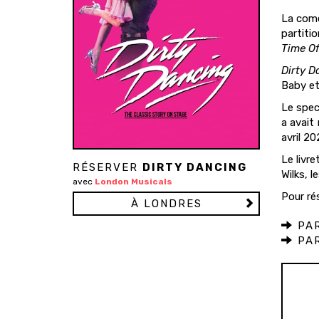
La comé
partit
Time Of
Dirty D
Baby et 
Le spec
a avait
avril 20
Le livr
RÉSERVER
DIRTY DANCING
Wilks, l
avec
London Musicals
Pour ré
À LONDRES
PAR
PAR