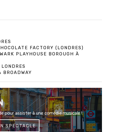
DRES
 CHOCOLATE FACTORY (LONDRES)
HWARK PLAYHOUSE BOROUGH À
À LONDRES
 À BROADWAY
N
e pour assister à une comédie musicale !
UN SPECTACLE