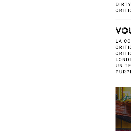
DIRTY
CRITI
VOU
LA CO
CRITI
CRIT
LOND
UN TE
PURPL