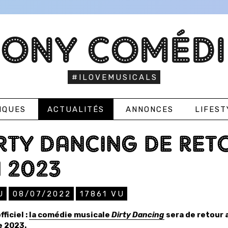
TONY COMÉDI
#ILOVEMUSICALS
IQUES
ACTUALITÉS
ANNONCES
LIFEST
RTY DANCING DE RET
 2023
U
08/07/2022
17861
VU
fficiel :
la comédie musicale
Dirty Dancing
sera de retour 
e 2023.