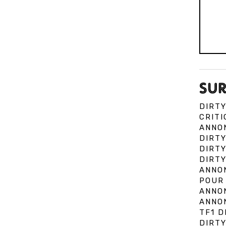
SUR
DIRTY
CRITI
ANNON
DIRTY
DIRTY
DIRTY
ANNON
POUR 
ANNON
ANNON
TF1 D
DIRTY