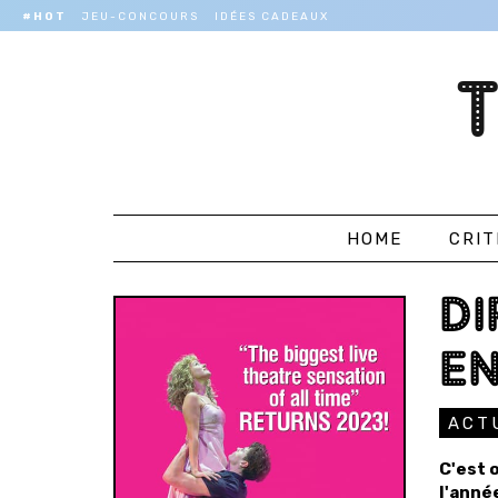
#HOT
JEU-CONCOURS
IDÉES CADEAUX
HOME
CRIT
DI
EN
ACT
C'est o
l'anné