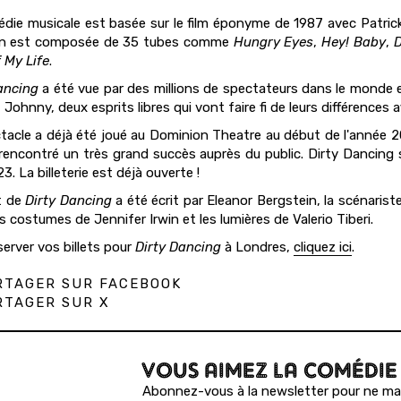
die musicale est basée sur le film éponyme de 1987 avec Patrick 
ion est composée de 35 tubes comme
Hungry Eyes
,
Hey! Baby
,
D
 My Life
.
ancing
a été vue par des millions de spectateurs dans le monde ent
Johnny, deux esprits libres qui vont faire fi de leurs différences afi
tacle a déjà été joué au Dominion Theatre au début de l'année 2
 rencontré un très grand succès auprès du public. Dirty Dancing 
23. La billeterie est déjà ouverte !
et de
Dirty Dancing
a été écrit par Eleanor Bergstein, la scénarist
es costumes de Jennifer Irwin et les lumières de Valerio Tiberi.
server vos billets pour
Dirty Dancing
à Londres,
cliquez ici
.
TAGER SUR FACEBOOK
TAGER SUR X
VOUS AIMEZ LA COMÉDIE
Abonnez-vous à la newsletter pour ne man