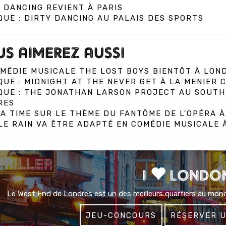
 DANCING REVIENT À PARIS
QUE : DIRTY DANCING AU PALAIS DES SPORTS
S AIMEREZ AUSSI
MÉDIE MUSICALE THE LOST BOYS BIENTÔT À LON
QUE : MIDNIGHT AT THE NEVER GET À LA MENIER
IQUE : THE JONATHAN LARSON PROJECT AU SOUT
RES
A TIME SUR LE THÈME DU FANTÔME DE L’OPÉRA 
E RAIN VA ÊTRE ADAPTÉ EN COMÉDIE MUSICALE
I
LONDO
Le West End de Londres est un des meilleurs quartiers au mond
JEU-CONCOURS
RÉSERVER 