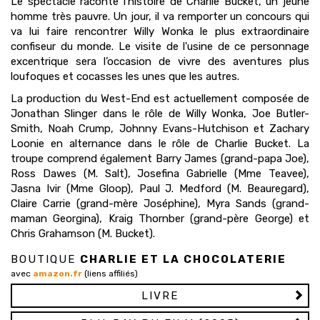
Le spectacle raconte l'histoire de Charlie Bucket, un jeune
homme très pauvre. Un jour, il va remporter un concours qui
va lui faire rencontrer Willy Wonka le plus extraordinaire
confiseur du monde. Le visite de l'usine de ce personnage
excentrique sera l’occasion de vivre des aventures plus
loufoques et cocasses les unes que les autres.
La production du West-End est actuellement composée de
Jonathan Slinger dans le rôle de Willy Wonka, Joe Butler-
Smith, Noah Crump, Johnny Evans-Hutchison et Zachary
Loonie en alternance dans le rôle de Charlie Bucket. La
troupe comprend également Barry James (grand-papa Joe),
Ross Dawes (M. Salt), Josefina Gabrielle (Mme Teavee),
Jasna Ivir (Mme Gloop), Paul J. Medford (M. Beauregard),
Claire Carrie (grand-mère Joséphine), Myra Sands (grand-
maman Georgina), Kraig Thornber (grand-père George) et
Chris Grahamson (M. Bucket).
BOUTIQUE
CHARLIE ET LA CHOCOLATERIE
avec
amazon.fr
(liens affiliés)
LIVRE