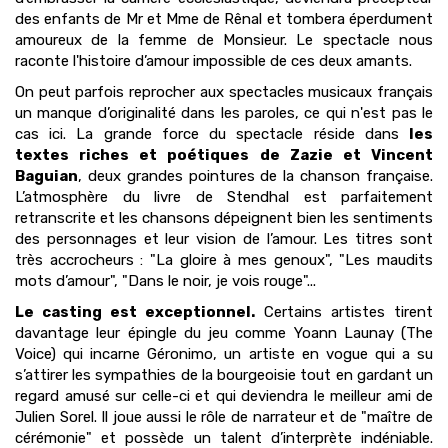
des enfants de Mr et Mme de Rênal et tombera éperdument
amoureux de la femme de Monsieur. Le spectacle nous
raconte l'histoire d’amour impossible de ces deux amants.
On peut parfois reprocher aux spectacles musicaux français
un manque d’originalité dans les paroles, ce qui n'est pas le
cas ici. La grande force du spectacle réside dans
les
textes riches et poétiques de Zazie et Vincent
Baguian
, deux grandes pointures de la chanson française.
L’atmosphère du livre de Stendhal est parfaitement
retranscrite et les chansons dépeignent bien les sentiments
des personnages et leur vision de l’amour. Les titres sont
très accrocheurs : "La gloire à mes genoux", "Les maudits
mots d’amour", "Dans le noir, je vois rouge"...
Le casting est exceptionnel.
Certains artistes tirent
davantage leur épingle du jeu comme Yoann Launay (The
Voice) qui incarne Géronimo, un artiste en vogue qui a su
s’attirer les sympathies de la bourgeoisie tout en gardant un
regard amusé sur celle-ci et qui deviendra le meilleur ami de
Julien Sorel. Il joue aussi le rôle de narrateur et de "maître de
cérémonie" et possède un talent d’interprète indéniable.