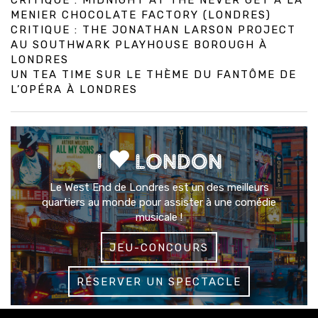
CRITIQUE : MIDNIGHT AT THE NEVER GET À LA
MENIER CHOCOLATE FACTORY (LONDRES)
CRITIQUE : THE JONATHAN LARSON PROJECT
AU SOUTHWARK PLAYHOUSE BOROUGH À
LONDRES
UN TEA TIME SUR LE THÈME DU FANTÔME DE
L’OPÉRA À LONDRES
I
LONDON
Le West End de Londres est un des meilleurs
quartiers au monde pour assister à une comédie
musicale !
JEU-CONCOURS
RÉSERVER UN SPECTACLE