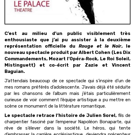
C’est au milieu d’un public visiblement très
enthousiaste que j’ai pu assister à la deuxième
représentation officielle du
Rouge et le Noir
, le
nouveau spectacle produit par Albert Cohen (Les Dix
Commandements, Mozart l’Opéra-Rock, Le Roi Soleil,
Mistinguett) et co-écrit par Zazie et Vincent
Baguian.
J’attendais beaucoup de ce spectacle qui s’inspire d’un de
mes romans préférés d’adolescente. J’avais déjà été séduite
par les chansons de l’album mais j’étais particulièrement
curieuse de voir comment l’équipe artistique a pu mettre en
scène ce monument de la littérature romantique.
Le spectacle retrace l’histoire de Julien Sorel,
fils de
charpentier fasciné par l’empereur Napoléon Bonaparte, qui
rêve de s’élever dans la société. Le héros, qui tente
d’embrasser la carrière ecclésiastique, deviendra précepteur