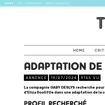
#HOT
JEU-CONCOURS
IDÉES CADEAUX
HOME
CRIT
ADAPTATION DE 
ANNONCE
19/07/2024
9155
VU
La compagnie GABY DESLYS recherche pour s
d’Eliza Doolittle dans une adaptation de la
PROFIL RECHERCHÉ