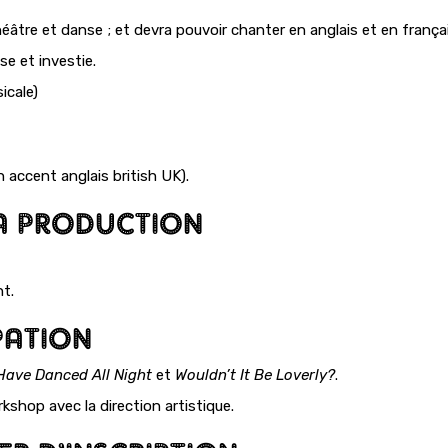
 théâtre et danse ; et devra pouvoir chanter en anglais et en françai
e et investie.
icale)
 accent anglais british UK).
A PRODUCTION
t.
PATION
Have Danced All Night
et
Wouldn’t It Be Loverly?
.
rkshop avec la direction artistique.