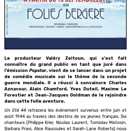
Le producteur Valéry Zeitoun, qui s'est fait
connaître du grand public en tant que juré dans
l’émission
Popstar
, vient de se lancer dans un projet
de comédie musicale sur le thème de la seconde
guerre mondiale. Il a réussi à convaincre Charles
Aznavour, Alain Chamford, Yves Duteil, Maxime Le
Forestier et Jean-Jacques Goldman de le rejoindre
dans cette folle aventure.
Un Eté 44
retracera les événement survenus entre juin et
août 1944 au travers des destins de six jeunes français. Six
chanteurs (Philippe Krier, Nicolas Laurent, Tomislav Matosin,
Barbara Pravi, Alice Raucoules et Sarah-Lane Roberts) nous