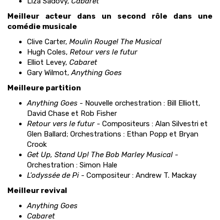
Liza Sadovy,
Cabaret
Meilleur acteur dans un second rôle dans une
comédie musicale
Clive Carter,
Moulin Rouge! The Musical
Hugh Coles,
Retour vers le futur
Elliot Levey,
Cabaret
Gary Wilmot,
Anything Goes
Meilleure partition
Anything Goes
- Nouvelle orchestration : Bill Elliott,
David Chase et Rob Fisher
Retour vers le futur
- Compositeurs : Alan Silvestri et
Glen Ballard; Orchestrations : Ethan Popp et Bryan
Crook
Get Up, Stand Up! The Bob Marley Musical
-
Orchestration : Simon Hale
L'odyssée de Pi
- Compositeur : Andrew T. Mackay
Meilleur revival
Anything Goes
Cabaret