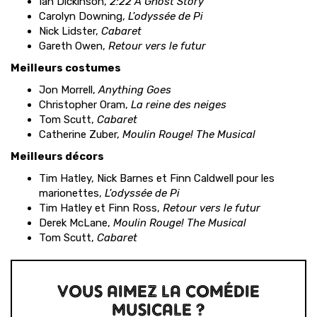
Ian Dickinson,
2:22 A Ghost Story
Carolyn Downing,
L'odyssée de Pi
Nick Lidster,
Cabaret
Gareth Owen,
Retour vers le futur
Meilleurs costumes
Jon Morrell,
Anything Goes
Christopher Oram,
La reine des neiges
Tom Scutt,
Cabaret
Catherine Zuber,
Moulin Rouge! The Musical
Meilleurs décors
Tim Hatley, Nick Barnes et Finn Caldwell pour les
marionettes,
L'odyssée de Pi
Tim Hatley et Finn Ross,
Retour vers le futur
Derek McLane,
Moulin Rouge! The Musical
Tom Scutt,
Cabaret
VOUS AIMEZ LA COMÉDIE
MUSICALE ?