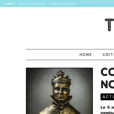
#HOT
JEU-CONCOURS
IDÉES CADEAUX
HOME
CRIT
C
NO
ACT
Le 5 m
nomina