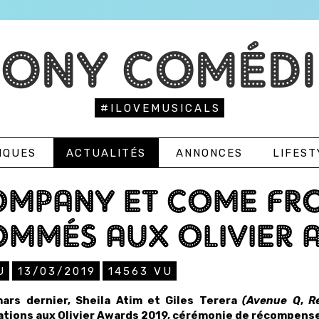
TONY COMÉDI
#ILOVEMUSICALS
IQUES
ACTUALITÉS
ANNONCES
LIFEST
OMPANY ET COME FR
MMÉS AUX OLIVIER 
U
13/03/2019
14563
VU
ars dernier, Sheila Atim et Giles Terera
(Avenue Q
,
R
tions aux Olivier Awards 2019, cérémonie de récompense