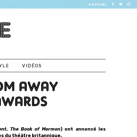
#SOCIAL
E
YLE
VIDÉOS
OM AWAY
AWARDS
ent
,
The
Book of Mormon
) ont annoncé les
s du théâtre britannique.