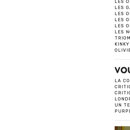
LES O
LES G
LES O
LES O
LES O
LES N
TRIOM
KINKY
OLIVI
VOU
LA CO
CRITI
CRIT
LOND
UN TE
PURPL