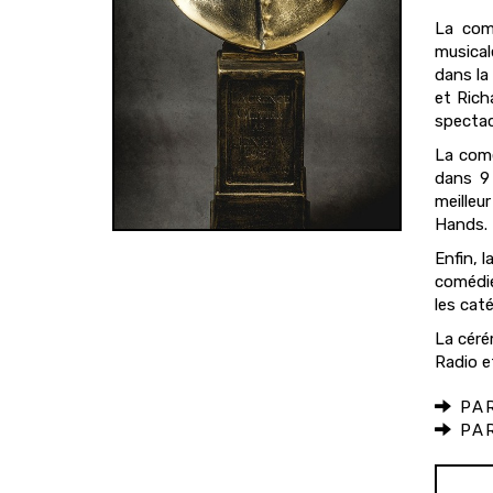
La com
musical
dans la
et Rich
spectacl
La com
dans 9 
meilleu
Hands.
Enfin, 
comédie
les caté
La céré
Radio e
PAR
PAR