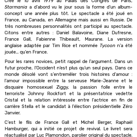
Créé le 10 avril 1979 au Palais des Congrès de Paris,
Starmania
a d'abord vu le jour sous la forme d'un album-
concept une année plus tôt. Le spectacle a été joué en
France, au Canada, en Allemagne mais aussi en Russie. De
très nombreuses personnalités ont participé au spectacle.
Citons entre autres : Daniel Balavoine, Diane Dufresne,
France Gall, Fabienne Thibeault, Maurane. La version
anglaise adaptée par Tim Rice et nommée
Tycoon
n'a été
jouée... qu'en France.
Pour les rares novices, petit rappel de l'argument. Dans un
futur proche, l’Occident n’est plus qu’un seul pays. Dans ce
monde désolé vont s'entremêler trois histoires d'amour :
l'amour impossible entre la serveuse Marie-Jeanne et le
disquaire homosexuel Ziggy, la passion folle entre le
terroriste Johnny Rockfort et la présentatrice vedette
Cristal et la relation intéressée entre l'actrice en fin de
carrière Stella et le candidat à l'élection présidentielle Zéro
Janvier.
C'est le fils de France Gall et Michel Berger, Raphaël
Hamburger, qui a initié ce projet de revival. Le livret sera
réactualisé par Luc Plamondon, parolier original du spectacle.