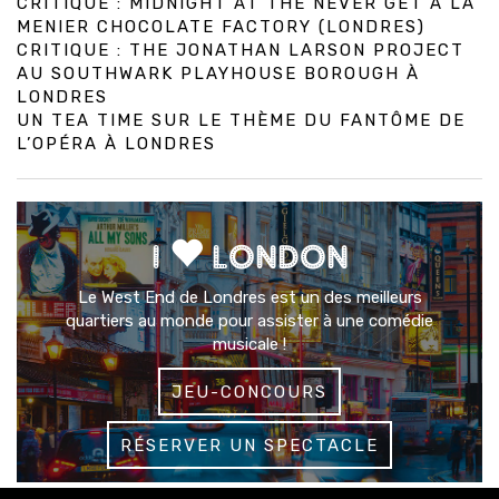
CRITIQUE : MIDNIGHT AT THE NEVER GET À LA
MENIER CHOCOLATE FACTORY (LONDRES)
CRITIQUE : THE JONATHAN LARSON PROJECT
AU SOUTHWARK PLAYHOUSE BOROUGH À
LONDRES
UN TEA TIME SUR LE THÈME DU FANTÔME DE
L’OPÉRA À LONDRES
I
LONDON
Le West End de Londres est un des meilleurs
quartiers au monde pour assister à une comédie
musicale !
JEU-CONCOURS
RÉSERVER UN SPECTACLE