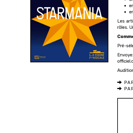
en
en
Les art
rôles. 
Commen
Pré-sél
Envoyez
officiel
Auditio
PAR
PAR