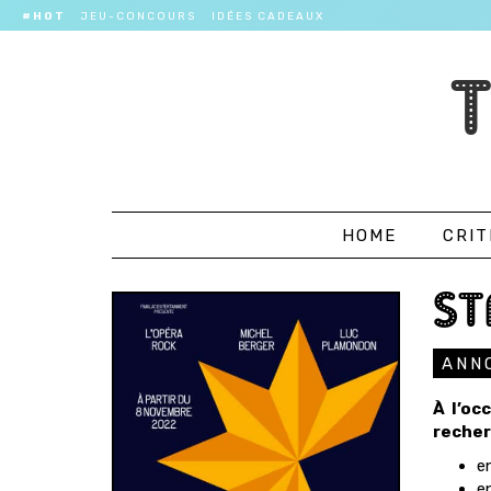
#HOT
JEU-CONCOURS
IDÉES CADEAUX
HOME
CRIT
ST
ANN
À l’oc
recher
e
e