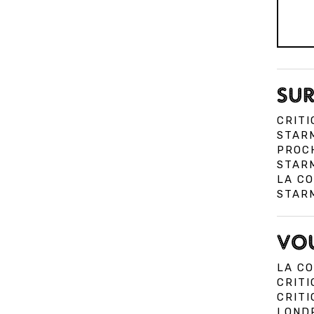
SUR
CRITI
STARM
PROC
STARM
LA CO
STAR
VOU
LA CO
CRITI
CRIT
LOND