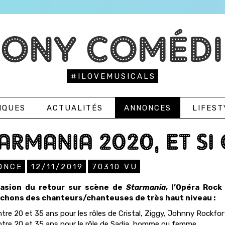
TONY COMÉDI
#ILOVEMUSICALS
IQUES
ACTUALITÉS
ANNONCES
LIFEST
ARMANIA 2020, ET SI 
ONCE
12/11/2019
70310
VU
casion du retour sur scène de
Starmania
, l’Opéra Roc
chons des chanteurs/chanteuses de très haut niveau :
ntre 20 et 35 ans pour les rôles de Cristal, Ziggy, Johnny Rockfo
ntre 20 et 35 ans pour le rôle de Sadia, homme ou femme