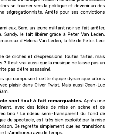
alors se tourner vers la politique et devenir un des
ème ségrégationniste. Arrêté pour ses convictions
i eux, Sam, un jeune militant noir se fait arrêter.
, Sandy, le fait libérer grâce à Peter Van Leden,
e amoureux d’Helena Van Leden, la fille de Peter. Leur
use de clichés et d’expressions toutes faites, mais
 ? Il est vrai aussi que la musique ne laisse pas un
rite pas d’être
assassiné
.
tes qui composent cette équipe dynamique citons
vec plaisir dans Oliver Twist. Mais aussi Jean-Luc
 Sam.
acle sont tout à fait remarquables.
Après une
haînent, avec des idées de mise en scène et de
vec brio ! Le rideau semi-transparent du fond de
ue du spectacle, est très bien exploité par la mise
ison. Je regrette simplement que les transitions
int s’améliorera avec le temps.