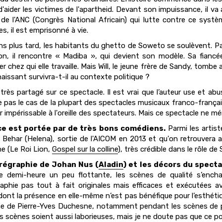
d'aider les victimes de l'apartheid. Devant son impuissance, il va 
 de l'ANC (Congrès National Africain) qui lutte contre ce syst
es, il est emprisonné à vie.
ns plus tard, les habitants du ghetto de Soweto se soulèvent. Parm
on, il rencontre « Madiba », qui devient son modèle. Sa fiancée
ner chez qui elle travaille. Mais Will, le jeune frère de Sandy, tomb
aissant survivra-t-il au contexte politique ?
 très partagé sur ce spectacle. Il est vrai que l’auteur use et ab
e pas le cas de la plupart des spectacles musicaux franco-français
r impérissable à l'oreille des spectateurs. Mais ce spectacle ne mé
ce est portée par de très bons comédiens.
Parmi les artis
e Behar (Helena), sortie de l'AICOM en 2013 et qu'on retrouvera a
e (Le Roi Lion,
Gospel sur la colline
), très crédible dans le rôle de
régraphie de Johan Nus (
Aladin
) et les décors du spect
e demi-heure un peu flottante, les scènes de qualité s’enc
aphie pas tout à fait originales mais efficaces et exécutées a
dont la présence en elle-même n’est pas bénéfique pour l’esthétiq
e de Pierre-Yves Duchesne, notamment pendant les scènes de pr
es scènes soient aussi laborieuses, mais je ne doute pas que ce po