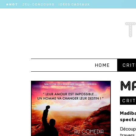
#HOT
JEU-CONCOURS
IDÉES CADEAUX
HOME
CRIT
MA
CRI
Madiba
specta
Découpé
travers