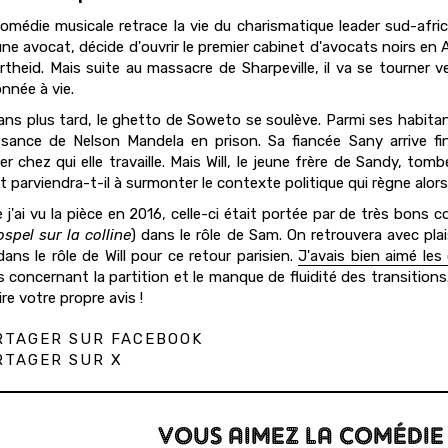
omédie musicale retrace la vie du charismatique leader sud-afri
une avocat, décide d'ouvrir le premier cabinet d'avocats noirs en 
artheid. Mais suite au massacre de Sharpeville, il va se tourner ve
nnée à vie.
ans plus tard, le ghetto de Soweto se soulève. Parmi ses habitants
sance de Nelson Mandela en prison. Sa fiancée Sany arrive fina
aner chez qui elle travaille. Mais Will, le jeune frère de Sandy, t
t parviendra-t-il à surmonter le contexte politique qui règne alor
 j'ai vu la pièce en 2016, celle-ci était portée par de très bo
spel sur la colline
) dans le rôle de Sam. On retrouvera avec pl
dans le rôle de Will pour ce retour parisien.
J'avais bien aimé les
s concernant la partition et le manque de fluidité des transitions
re votre propre avis !
TAGER SUR FACEBOOK
TAGER SUR X
VOUS AIMEZ LA COMÉDIE