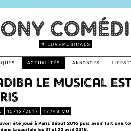
TONY COMÉDI
#ILOVEMUSICALS
IQUES
ACTUALITÉS
ANNONCES
LIFEST
DIBA LE MUSICAL ES
RIS
U
15/12/2017
17748
VU
avoir
été joué à Paris début 2016
puis avoir fait une t
dans la capitale les 21 et 22 avril 2018.