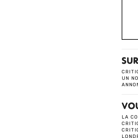
SUR
CRITI
UN N
ANNO
VOU
LA CO
CRITI
CRIT
LOND