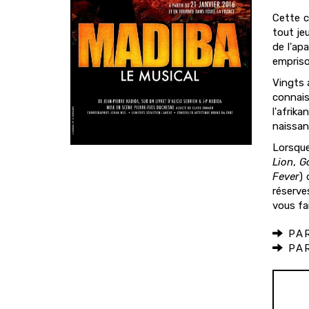
Cette c
tout je
de l'ap
empriso
Vingts 
connais
l'afrik
naissan
Lorsque
Lion
,
Go
Fever
) 
réserve
vous fai
PAR
PAR