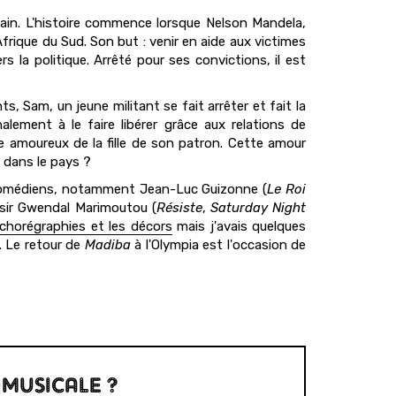
cain. L'histoire commence lorsque Nelson Mandela,
Afrique du Sud. Son but : venir en aide aux victimes
rs la politique. Arrêté pour ses convictions, il est
, Sam, un jeune militant se fait arrêter et fait la
lement à le faire libérer grâce aux relations de
ombe amoureux de la fille de son patron. Cette amour
s dans le pays ?
ns comédiens, notamment Jean-Luc Guizonne (
Le Roi
aisir Gwendal Marimoutou (
Résiste
,
Saturday Night
 chorégraphies et les décors
mais j'avais quelques
. Le retour de
Madiba
à l'Olympia est l'occasion de
 MUSICALE ?