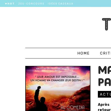
#HOT
JEU-CONCOURS
IDÉES CADEAUX
HOME
CRIT
MA
PA
ACT
Après 
retour 