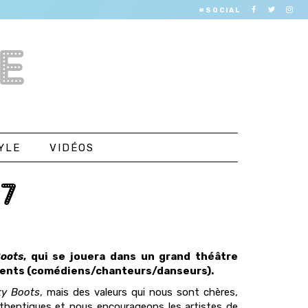
#SOCIAL
E
YLE
VIDÉOS
7
Boots
, qui se jouera dans un grand théâtre
alents (comédiens/chanteurs/danseurs).
ky Boots
, mais des valeurs qui nous sont chères,
uthentiques et nous encourageons les artistes de