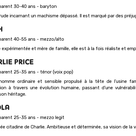
arent 30-40 ans - baryton
 rude incarnant un machisme dépassé. Il est marqué par des préjug
H
arent 40-55 ans - mezzo/alto
 expérimentée et mère de famille, elle est à la fois réaliste et em
LIE PRICE
arent 25-35 ans - ténor (voix pop)
omme ordinaire et sensible propulsé à la tête de l'usine famil
ion à travers une évolution humaine, passant d'une vulnérabil
son héritage.
OLA
arent 25-35 ans - mezzo legit
ée citadine de Charlie. Ambitieuse et déterminée, sa vision de la v