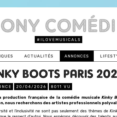
TONY COMÉDI
#ILOVEMUSICALS
IQUES
ACTUALITÉS
ANNONCES
LIFEST
NKY BOOTS PARIS 202
ONCE
20/04/2026
8011
VU
a production française de la comédie musicale
Kinky 
en, nous recherchons des artistes professionnels polyv
rsité et l'inclusivité ne sont pas seulement des thèmes de
Kin
que le respect d'autrui. Nous espérons découvrir des talents a