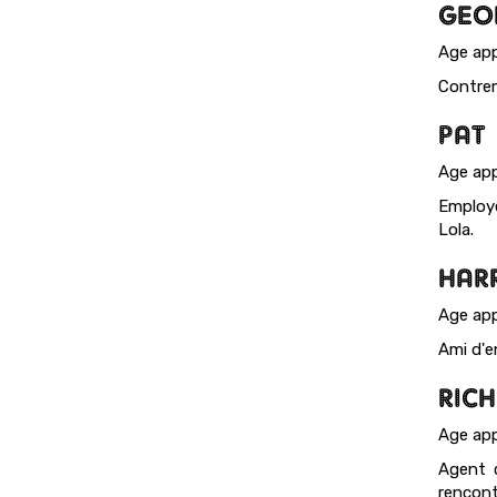
GEO
Age app
Contrem
PAT
Age ap
Employé
Lola.
HAR
Age app
Ami d'en
RICH
Age app
Agent c
rencont