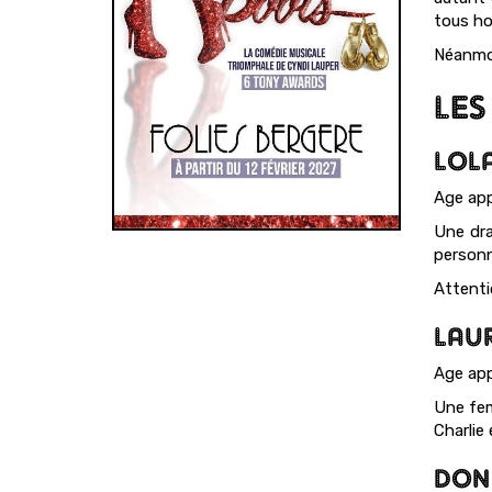
tous hor
Néanmoi
LES
LOL
Age app
Une dra
personn
Attenti
LAU
Age app
Une fem
Charlie
DON