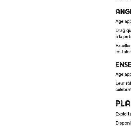
ANG
Age app
Drag qu
à la pe
Excelle
en talo
ENSE
Age app
Leur rô
célébrat
PLA
Exploita
Disponi