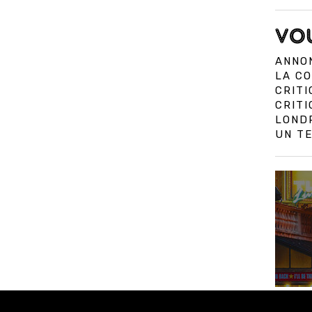
VOU
ANNON
LA CO
CRITI
CRIT
LOND
UN TE