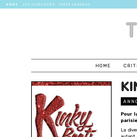
#HOT
JEU-CONCOURS
IDÉES CADEAUX
HOME
CRIT
KI
ANN
Pour l
parisi
La dive
autant 