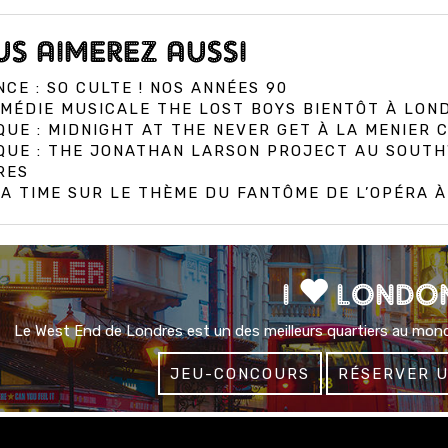
S AIMEREZ AUSSI
CE : SO CULTE ! NOS ANNÉES 90
MÉDIE MUSICALE THE LOST BOYS BIENTÔT À LON
QUE : MIDNIGHT AT THE NEVER GET À LA MENIER
IQUE : THE JONATHAN LARSON PROJECT AU SOUT
RES
A TIME SUR LE THÈME DU FANTÔME DE L’OPÉRA 
I
LONDO
Le West End de Londres est un des meilleurs quartiers au mond
JEU-CONCOURS
RÉSERVER 