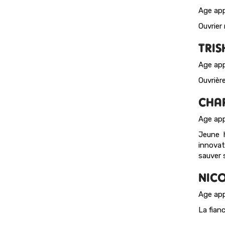
Age app
Ouvrier
TRIS
Age app
Ouvrière
CHAR
Age app
Jeune h
innovat
sauver 
NIC
Age app
La fianc