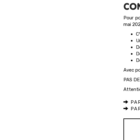
COM
Pour po
mai 2026
C
U
D
D
D
Avec p
PAS DE
Attenti
PAR
PAR