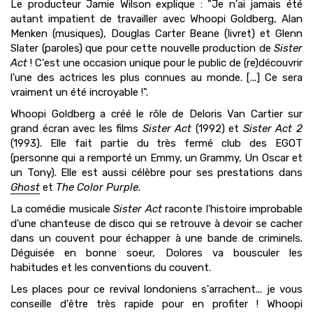
Le producteur Jamie Wilson explique : "Je n'ai jamais été
autant impatient de travailler avec Whoopi Goldberg, Alan
Menken (musiques), Douglas Carter Beane (livret) et Glenn
Slater (paroles) que pour cette nouvelle production de
Sister
Act
! C'est une occasion unique pour le public de (re)découvrir
l'une des actrices les plus connues au monde. [...] Ce sera
vraiment un été incroyable !".
Whoopi Goldberg a créé le rôle de Deloris Van Cartier sur
grand écran avec les films
Sister Act
(1992) et
Sister Act 2
(1993). Elle fait partie du très fermé club des EGOT
(personne qui a remporté un Emmy, un Grammy, Un Oscar et
un Tony). Elle est aussi célèbre pour ses prestations dans
Ghost
et
The Color Purple
.
La comédie musicale
Sister Act
raconte l'histoire improbable
d'une chanteuse de disco qui se retrouve à devoir se cacher
dans un couvent pour échapper à une bande de criminels.
Déguisée en bonne soeur, Dolores va bousculer les
habitudes et les conventions du couvent.
Les places pour ce revival londoniens s'arrachent... je vous
conseille d'être très rapide pour en profiter ! Whoopi