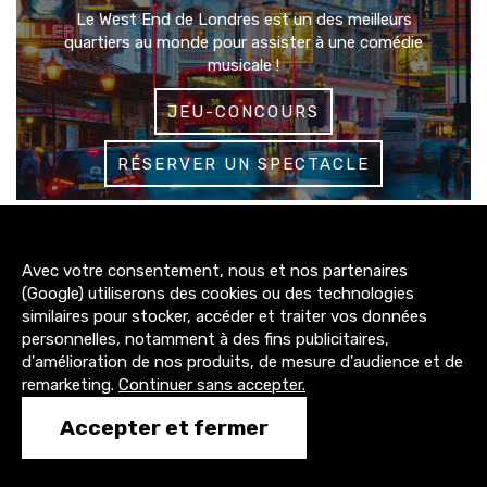
Le West End de Londres est un des meilleurs
quartiers au monde pour assister à une comédie
musicale !
JEU-CONCOURS
RÉSERVER UN SPECTACLE
3200+
Avec votre consentement, nous et nos partenaires
abonnés
(Google) utiliserons des cookies ou des technologies
similaires pour stocker, accéder et traiter vos données
4300+
personnelles, notamment à des fins publicitaires,
abonnés
d'amélioration de nos produits, de mesure d'audience et de
remarketing.
Continuer sans accepter.
1500+
Accepter et fermer
abonnés
CONTACT@TONY-COMEDIE.COM