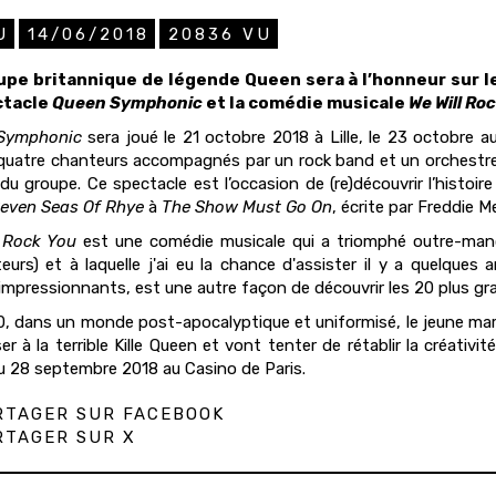
U
14/06/2018
20836
VU
upe britannique de légende Queen sera à l’honneur sur 
ctacle
Queen Symphonic
et la comédie musicale
We Will Ro
Symphonic
sera joué le 21 octobre 2018 à Lille, le 23 octobre 
quatre chanteurs accompagnés par un rock band et un orchestre
du groupe. Ce spectacle est l’occasion de (re)découvrir l’histoi
even Seas Of Rhye
à
The Show Must Go On
, écrite par Freddie 
l Rock You
est une comédie musicale qui a triomphé outre-manch
eurs) et à laquelle j'ai eu la chance d'assister il y a quelques
impressionnants, est une autre façon de découvrir les 20 plus gr
, dans un monde post-apocalyptique et uniformisé, le jeune margi
er à la terrible Kille Queen et vont tenter de rétablir la créativi
du 28 septembre 2018 au Casino de Paris.
TAGER SUR FACEBOOK
TAGER SUR X