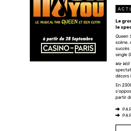
ACT
Le gro
le spe
Queen 
scène, 
succès 
single
S
We Wil
spectat
décors 
En 2300
s'oppos
partir 
PAR
PAR