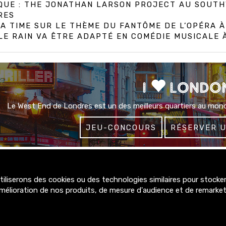
IQUE : THE JONATHAN LARSON PROJECT AU SOUT
RES
A TIME SUR LE THÈME DU FANTÔME DE L’OPÉRA 
E RAIN VA ÊTRE ADAPTÉ EN COMÉDIE MUSICALE
I
LONDO
Le West End de Londres est un des meilleurs quartiers au mond
JEU-CONCOURS
RÉSERVER 
liserons des cookies ou des technologies similaires pour stocker,
4300+
mélioration de nos produits, de mesure d'audience et de remarke
abonnés