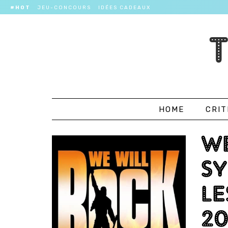
#HOT
JEU-CONCOURS
IDÉES CADEAUX
HOME
CRIT
WE
SY
LE
20