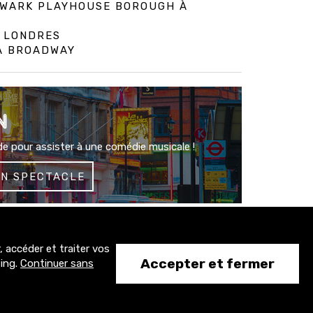
HWARK PLAYHOUSE BOROUGH À
À LONDRES
 À BROADWAY
N
e pour assister à une comédie musicale !
UN SPECTACLE
 accéder et traiter vos
1500+
Accepter et fermer
ting.
Continuer sans
abonnés
#CONTACT
CONTACT@TONY-COMEDIE.COM