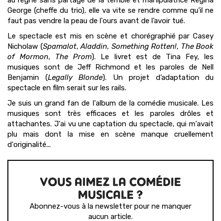
au règne sans partage de la terrible et manipulatrice Regina
George (cheffe du trio), elle va vite se rendre comme qu'il ne
faut pas vendre la peau de l'ours avant de l’avoir tué.
Le spectacle est mis en scène et chorégraphié par Casey
Nicholaw (
Spamalot
,
Aladdin
,
Something Rotten!
,
The Book
of Mormon
,
The Prom
). Le livret est de Tina Fey, les
musiques sont de Jeff Richmond et les paroles de Nell
Benjamin (
Legally Blonde
). Un projet d’adaptation du
spectacle en film serait sur les rails.
Je suis un grand fan de l'album de la comédie musicale. Les
musiques sont très efficaces et les paroles drôles et
attachantes. J'ai vu une captation du spectacle, qui m'avait
plu mais dont la mise en scène manque cruellement
d'originalité...
VOUS AIMEZ LA COMÉDIE
MUSICALE ?
Abonnez-vous à la newsletter pour ne manquer
aucun article.