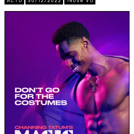
ACTU
30/12/2022
14058
VU