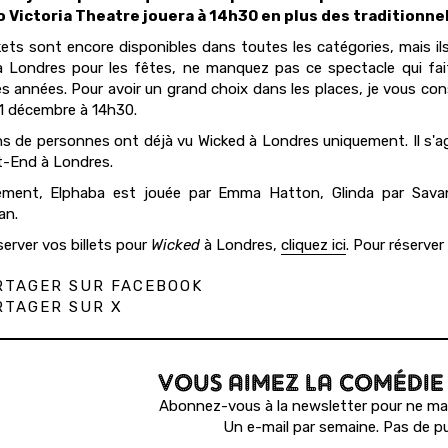
lo Victoria Theatre jouera à 14h30 en plus des traditionn
kets sont encore disponibles dans toutes les catégories, mais il
à Londres pour les fêtes, ne manquez pas ce spectacle qui fai
es années. Pour avoir un grand choix dans les places, je vous co
1 décembre à 14h30.
ons de personnes ont déjà vu Wicked à Londres uniquement. Il s'a
-End à Londres.
lement, Elphaba est jouée par Emma Hatton, Glinda par Sava
n.
server vos billets pour
Wicked
à Londres,
cliquez ici
. Pour réserver
TAGER SUR FACEBOOK
TAGER SUR X
VOUS AIMEZ LA COMÉDIE
Abonnez-vous à la newsletter pour ne man
Un e-mail par semaine. Pas de pu