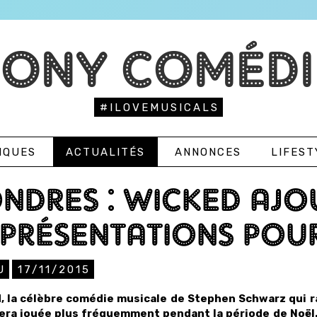
TONY COMÉDI
#ILOVEMUSICALS
IQUES
ACTUALITÉS
ANNONCES
LIFEST
NDRES : WICKED AJO
PRÉSENTATIONS POU
U
17/11/2015
, la célèbre comédie musicale de Stephen Schwarz qui r
sera jouée plus fréquemment pendant la période de Noël. 