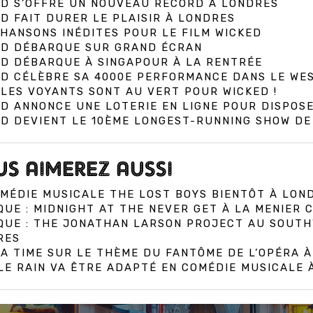
ED S’OFFRE UN NOUVEAU RECORD À LONDRES
D FAIT DURER LE PLAISIR À LONDRES
HANSONS INÉDITES POUR LE FILM WICKED
ED DÉBARQUE SUR GRAND ÉCRAN
ED DÉBARQUE À SINGAPOUR À LA RENTRÉE
ED CÉLÈBRE SA 4000E PERFORMANCE DANS LE WE
LES VOYANTS SONT AU VERT POUR WICKED !
D ANNONCE UNE LOTERIE EN LIGNE POUR DISPOSE
ED DEVIENT LE 10ÈME LONGEST-RUNNING SHOW D
S AIMEREZ AUSSI
MÉDIE MUSICALE THE LOST BOYS BIENTÔT À LON
QUE : MIDNIGHT AT THE NEVER GET À LA MENIER
IQUE : THE JONATHAN LARSON PROJECT AU SOUT
RES
A TIME SUR LE THÈME DU FANTÔME DE L’OPÉRA 
E RAIN VA ÊTRE ADAPTÉ EN COMÉDIE MUSICALE