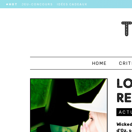
#HOT
JEU-CONCOURS
IDÉES CADEAUX
HOME
CRIT
LO
RE
ACT
Wicked
d'Oz, 