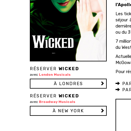
l'Apol
Les tic
séjour 
dernièr
ou du 3
7 milli
du West
Actuel
McGowa
RÉSERVER
WICKED
Pour ré
avec
London Musicals
À LONDRES
PAR
PAR
RÉSERVER
WICKED
avec
Broadway Musicals
À NEW YORK