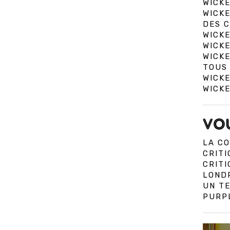
WICK
WICKE
DES C
WICK
WICK
WICK
TOUS 
WICKE
WICK
VOU
LA CO
CRITI
CRIT
LOND
UN TE
PURPL