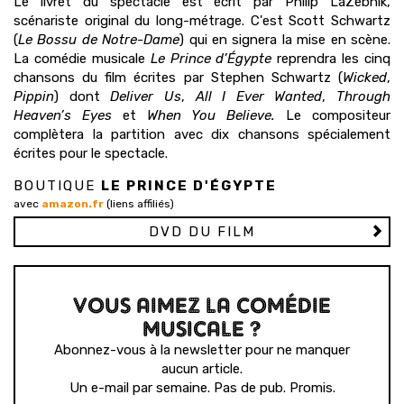
Le livret du spectacle est écrit par Philip LaZebnik,
scénariste original du long-métrage. C'est Scott Schwartz
(
Le Bossu de Notre-Dame
) qui en signera la mise en scène.
La comédie musicale
Le Prince d’Égypte
reprendra les cinq
chansons du film écrites par Stephen Schwartz (
Wicked
,
Pippin
) dont
Deliver Us
,
All I Ever Wanted
,
Through
Heaven’s Eyes
et
When You Believe.
Le compositeur
complètera la partition avec dix chansons spécialement
écrites pour le spectacle.
BOUTIQUE
LE PRINCE D'ÉGYPTE
avec
amazon.fr
(liens affiliés)
DVD DU FILM
VOUS AIMEZ LA COMÉDIE
MUSICALE ?
Abonnez-vous à la newsletter pour ne manquer
aucun article.
Un e-mail par semaine. Pas de pub. Promis.