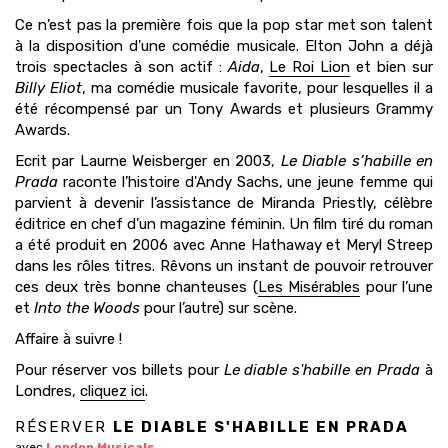
Ce n’est pas la première fois que la pop star met son talent
à la disposition d'une comédie musicale. Elton John a déjà
trois spectacles à son actif :
Aida
,
Le Roi Lion
et bien sur
Billy Eliot
, ma comédie musicale favorite, pour lesquelles il a
été récompensé par un Tony Awards et plusieurs Grammy
Awards.
Ecrit par Laurne Weisberger en 2003,
Le Diable s’habille en
Prada
raconte l’histoire d'Andy Sachs, une jeune femme qui
parvient à devenir l’assistance de Miranda Priestly, célèbre
éditrice en chef d’un magazine féminin. Un film tiré du roman
a été produit en 2006 avec Anne Hathaway et Meryl Streep
dans les rôles titres. Rêvons un instant de pouvoir retrouver
ces deux très bonne chanteuses (
Les Misérables
pour l’une
et
Into the Woods
pour l’autre) sur scène.
Affaire à suivre !
Pour réserver vos billets pour
Le diable s'habille en Prada
à
Londres,
cliquez ici
.
RÉSERVER
LE DIABLE S'HABILLE EN PRADA
avec
London Musicals