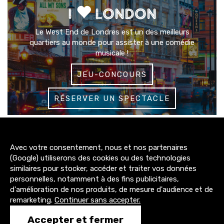
I
LONDON
Le West End de Londres est un des meilleurs
quartiers au monde pour assister à une comédie
musicale !
JEU-CONCOURS
RÉSERVER UN SPECTACLE
3200+
Avec votre consentement, nous et nos partenaires
abonnés
(Google) utiliserons des cookies ou des technologies
similaires pour stocker, accéder et traiter vos données
4300+
personnelles, notamment à des fins publicitaires,
abonnés
d'amélioration de nos produits, de mesure d'audience et de
remarketing.
Continuer sans accepter.
1500+
Accepter et fermer
abonnés