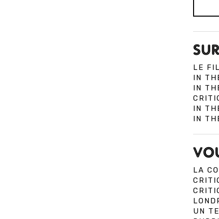
SUR
LE FI
IN TH
IN TH
CRITI
IN TH
IN TH
VOU
LA CO
CRITI
CRIT
LOND
UN TE