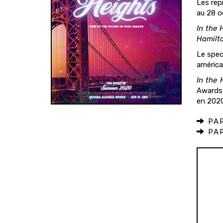
Les rep
au 28 o
In the 
Hamilt
Le spec
américai
In the 
Awards 
en 2020
PAR
PAR