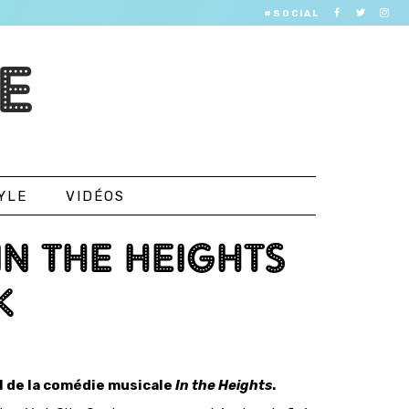
#SOCIAL
E
YLE
VIDÉOS
IN THE HEIGHTS
K
al de la comédie musicale
In the Heights
.