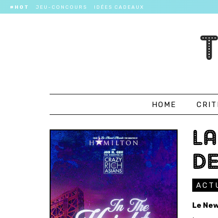
#HOT
JEU-CONCOURS
IDÉES CADEAUX
HOME
CRIT
LA
DE
ACT
Le New