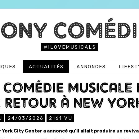
TONY COMÉDI
#ILOVEMUSICALS
IQUES
ACTUALITÉS
ANNONCES
LIFEST
 COMÉDIE MUSICALE 
 RETOUR À NEW YOR
U
24/03/2026
2161
VU
 York City Center a annoncé qu'il allait produire un reviv