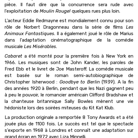
pièce. Il faut dire que la concurrence sera rude avec
l'exploitation de
Moulin Rouge!
quelques rues plus loin.
L'acteur Eddie Redmayne est mondialement connu pour son
rôle de Norbert Dragonneau dans la série de films
Les
Animaux Fantastiques
. Il a également joué le rôle de Marius
dans l'adaptation cinématographique de la comédie
musicale
Les Misérables
.
Cabaret
a été monté pour la première fois à New York en
1966. Les musiques sont de John Kander, les paroles de
Fred Ebb et le livret de Joe Masteroff. La comédie musicale
est basée sur le roman semi-autobiographique de
Christopher Isherwood :
Goodbye to Berlin
(1939). A la fin
des années 1920 à Berlin, pendant que les Nazi gagnent peu
à peu le pouvoir, le romancier américain Clifford Bradshaw et
la chanteuse britannique Sally Bowles mènent une vie
hédoniste lors des soirées miteuses du Kit Kat Klub.
La production originale a remportée 8 Tony Awards et a été
jouée plus de 1100 fois. Le succès est tel que le spectacle
s'exporte en 1968 à Londres et connaît une adaptation sur
grand écran en 1972 avec Liza Minnelli.