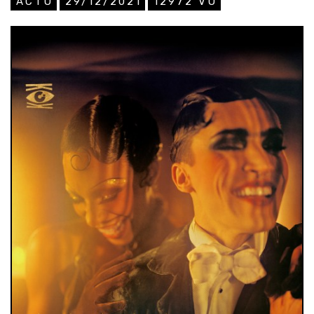
ACTU
29/12/2021
12972
VU